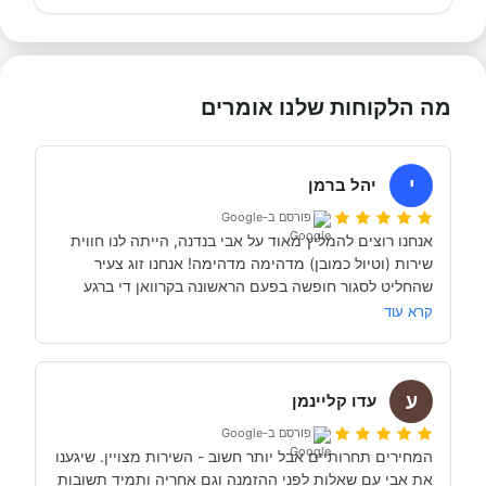
מה הלקוחות שלנו אומרים
י
יהל ברמן
פורסם ב-Google
אנחנו רוצים להמליץ מאוד על אבי בנדנה, הייתה לנו חווית 
שירות (וטיול כמובן) מדהימה מדהימה! אנחנו זוג צעיר 
שהחליט לסגור חופשה בפעם הראשונה בקרוואן די ברגע 
האחרון (נפלאות הקורונה אפשרו לנו את זה, כי משיחה 
קרא עוד
והבנה עם אבי בנדנה ומקריאה באינטרנט הבנו שבד״כ 
התקשרנו והתייעצנו עם מעט מאוד סוכנויות נוספות וברגע 
ע
השיחה הראשון עם אבי בנדנה הרגשנו שאנחנו מדברים עם 
עדו קליינמן
אדם מקצועי, נחמד, קשוב לצרכים שלנו- שמנסה באמת 
פורסם ב-Google
לסגור לנו את החופשה הטובה והמתאימה ביותר עבורנו. הוא 
המחירים תחרותיים אבל יותר חשוב - השירות מצויין. שיגענו 
היה זמין לכל שאלה, לפני ובמהלך השהות שלנו (וכמעט ולא 
את אבי עם שאלות לפני ההזמנה וגם אחריה ותמיד תשובות 