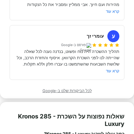
מהירות ועם חיוך. אבי ממליץ ומסביר את כל הנקודות 
של אבי לפני הנסיעה- היו מקצועיים ונתנו מענה מלא לכל 
שקשורות להשכרת הקראוון ותפעולו. מאוד מומלץ. אנחנו 
קרא עוד
כבר מדמיינים את סיבוב הקראוון הבא אצל אבי....
השכרנו את הקרוואן בדורטמונד, בגרמניה- קיבלנו את האוטו 
מתוקתק ונקי, במשרדי חברת קרוואנים נקייה ונעימה, עם 
ע
עומרי זך
פורסם ב-Google
תהליך ההשכרה היה נוח ופשוט, בנדנה נענה לכל שאלה 
שהייתה לנו לפני השכרת הקרוואן. איסוף והחזרת הרכב, וכל 
תודה אבי!
מאוד מומלץ לכל מי שרוצה לעשות חופשה בקרוואן.
קרא עוד
לכל הביקורות שלנו ב-Google
שאלות נפוצות על השכרת Kronos 285 -
Luxury
כמה עולה לשכור Kronos 285 - Luxury?