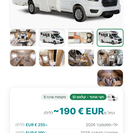
חצי אחוד - קלאס SI
מקומות שינה 5
~190 € EUR
החל מ
ללילה
יולי–ספטמבר 2026
~255 € EUR
ללילה
אוקטובר–דצמבר 2026
~190 € EUR
ללילה