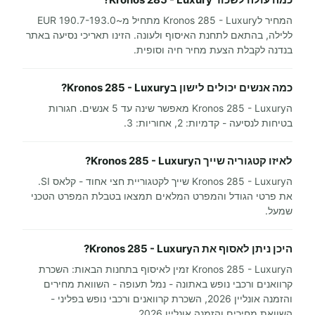
המחיר לKronos 285 - Luxury מתחיל מ~190.7-193.0 EUR
ללילה, בהתאם לתחנת האיסוף ולעונה. הזינו תאריכי נסיעה באתר
בנדנה לקבלת הצעת מחיר חיה וסופית.
כמה אנשים יכולים לישון בKronos 285 - Luxury?
הKronos 285 - Luxury מאפשר שינה עד 5 אנשים. חגורות
בטיחות לנסיעה - קדמיות: 2, אחוריות: 3.
לאיזו קטגוריה שייך הKronos 285 - Luxury?
הKronos 285 - Luxury שייך לקטגוריית חצי אחוד - קלאס SI.
את פרטי הגודל והמפרט המלאים תמצאו בטבלת המפרט הטכני
שמעל.
היכן ניתן לאסוף את הKronos 285 - Luxury?
הKronos 285 - Luxury זמין לאיסוף בתחנות הבאות: השכרת
קרוואנים ורכבי נופש באתונה - נמל תעופה - השוואת מחירים
והזמנה אונליין 2026, השכרת קרוואנים ורכבי נופש בפליני -
השוואת מחירים והזמנה אונליין 2026.