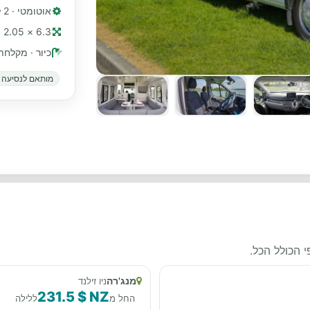
אוטומטי · 2 ליטר, 147 כ"ס, טורבו דיזל
6.3 × 2.05 מ׳ (≈ 21 רגל)
כיור · מקלחת
מותאם לנסיעה ב
 הכולל הכל.
מנג'רה
ניו זילנד
231.5 $ NZ
החל מ
ללילה