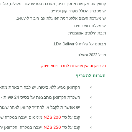
קרוואן עם מקומות אחסון רבים, מערכת סטריאו עם רמקולים, טלויזיה 19' ומצלמת רבר
יש מטבחון הכולל מקרר קטן וכיריים.
יש מערכת חימום אלקטרונית הפועלת עם חיבור ל-240V.
יש מקלחת ושירותים.
תיבת הילוכים אוטומטית
מבוסס על שלדת LDV Deliver 9.
מודל 2022 ומעלה
בקרוואן זה אין אפשרות לחבר כיסא תינוק
הערות לתעריף
הקרוואן מגיע ללא ביטוח. יש לבחור באחת מהא
השכרת הקרוואן מתבצעת על בסיס 24 שעות - קבלה והחזרה באותה שעה. החזרה בשעה מאוחרת יותר תחושב עם יום נוסף.
יש אפשרות לקבל או להחזיר קרוואן לאחר שעות הפעילות
קנס על סך
200 $NZ
מינימום ייגבה במקרה של 
קנס על סך
250 $NZ
ייגבה במקרה והקרוואן יחז