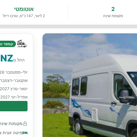
2
אוטומטי
מקומות שינה
2 ליטר, 147 כ"ס, טורבו דיזל
קמפר ווא
 NZ
החל מ
יולי–ספטמבר 2026
אוקטובר–דצמבר 2026
ינואר–מרץ 2027
אפריל–יוני 2027
מקומות שינה 2 · מושבים עם חגורות בטיחות 2 קד
מיטה זוגית א