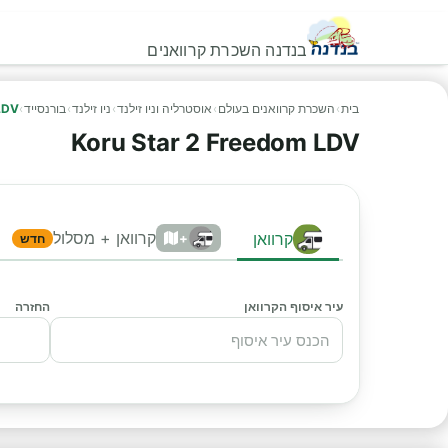
בנדנה השכרת קרוואנים
בית
›
השכרת קרוואנים בעולם
›
אוסטרליה וניו זילנד
›
ניו זילנד
›
בורנסייד
›
LDV
Koru Star 2 Freedom LDV
קרוואן + מסלול
קרוואן
+
חדש
עיר איסוף הקרוואן
החזרה