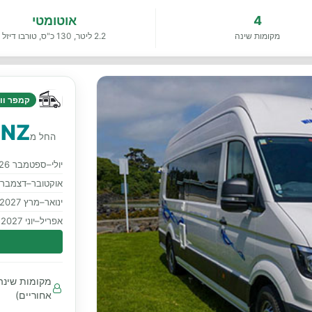
4
אוטומטי
מקומות שינה
2.2 ליטר, 130 כ"ס, טורבו דיזל
קמפר ווא
 NZ
החל מ
יולי–ספטמבר 2026
אוקטובר–דצמבר 2026
ינואר–מרץ 2027
אפריל–יוני 2027
אחוריים)