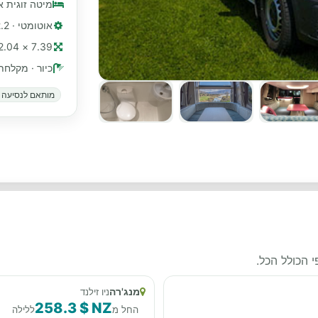
מיטה זוגית 
אוטומטי · 2.2 ליטר, 130 כ"ס, טורבו דיזל
7.39 × 2.04 מ׳ (≈ 24 רגל)
כיור · מקלחת
מותאם לנסיעה ב
 הכולל הכל.
מנג'רה
ניו זילנד
258.3 $ NZ
החל מ
ללילה