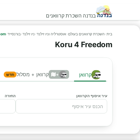
בנדנה השכרת קרוואנים
בית
›
השכרת קרוואנים בעולם
›
אוסטרליה וניו זילנד
›
ניו זילנד
›
בורנסייד
›
dom
Koru 4 Freedom
קרוואן + מסלול
קרוואן
+
חדש
עיר איסוף הקרוואן
החזרה