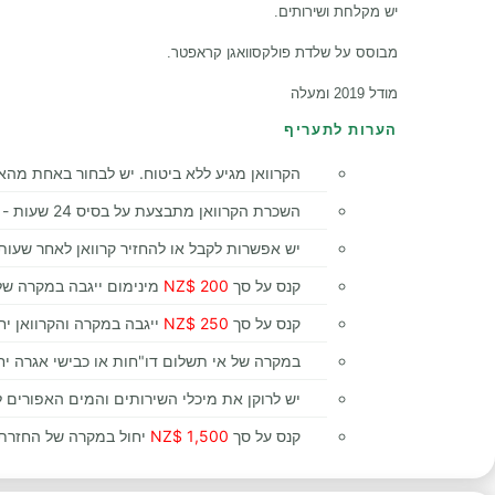
יש מקלחת ושירותים.
מבוסס על שלדת פולקסוואגן קראפטר.
מודל 2019 ומעלה
הערות לתעריף
הקרוואן מגיע ללא ביטוח. יש לבחור באחת מהא
השכרת הקרוואן מתבצעת על בסיס 24 שעות - קבלה והחזרה באותה שעה. החזרה בשעה מאוחרת יותר תחושב עם יום נוסף.
יש אפשרות לקבל או להחזיר קרוואן לאחר שעות הפעילות
קנס על סך
200 $NZ
מינימום ייגבה במקרה של 
קנס על סך
250 $NZ
ייגבה במקרה והקרוואן יחז
במקרה של אי תשלום דו"חות או כבישי אגרה יחו
יש לרוקן את מיכלי השירותים והמים האפורים ל
קנס על סך
1,500 $NZ
יחול במקרה של החזרת 