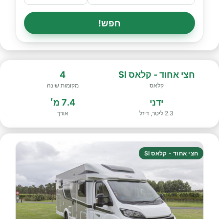
חפש!
חצי אחוד - קלאס SI
4
קלאס
מקומות שינה
ידני
7.4 מ׳
2.3 ליטר, דיזל
אורך
חצי אחוד - קלאס SI