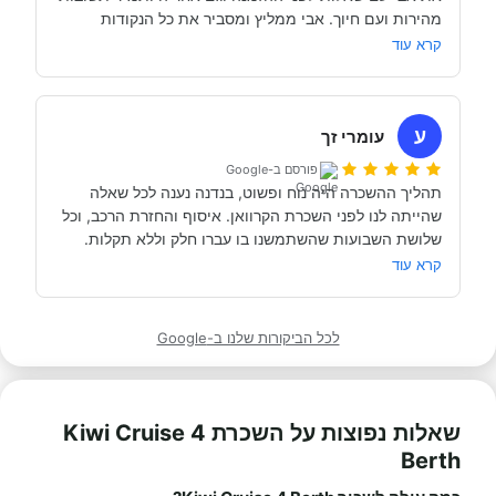
מהירות ועם חיוך. אבי ממליץ ומסביר את כל הנקודות 
של אבי לפני הנסיעה- היו מקצועיים ונתנו מענה מלא לכל 
שקשורות להשכרת הקראוון ותפעולו. מאוד מומלץ. אנחנו 
קרא עוד
כבר מדמיינים את סיבוב הקראוון הבא אצל אבי....
השכרנו את הקרוואן בדורטמונד, בגרמניה- קיבלנו את האוטו 
מתוקתק ונקי, במשרדי חברת קרוואנים נקייה ונעימה, עם 
ע
עומרי זך
פורסם ב-Google
תהליך ההשכרה היה נוח ופשוט, בנדנה נענה לכל שאלה 
שהייתה לנו לפני השכרת הקרוואן. איסוף והחזרת הרכב, וכל 
תודה אבי!
מאוד מומלץ לכל מי שרוצה לעשות חופשה בקרוואן.
קרא עוד
לכל הביקורות שלנו ב-Google
שאלות נפוצות על השכרת Kiwi Cruise 4
Berth