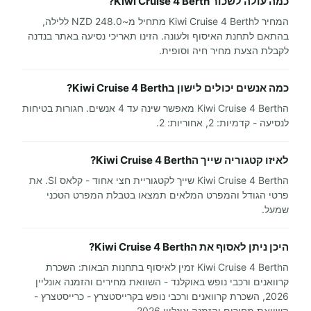
כמה עולה לשכור Kiwi Cruise 4 Berth?
המחיר לKiwi Cruise 4 Berth מתחיל מ~248.0 NZD ללילה,
בהתאם לתחנת האיסוף ולעונה. הזינו תאריכי נסיעה באתר בנדנה
לקבלת הצעת מחיר חיה וסופית.
כמה אנשים יכולים לישון בKiwi Cruise 4 Berth?
הKiwi Cruise 4 Berth מאפשר שינה עד 4 אנשים. חגורות בטיחות
לנסיעה - קדמיות: 2, אחוריות: 2.
לאיזו קטגוריה שייך הKiwi Cruise 4 Berth?
הKiwi Cruise 4 Berth שייך לקטגוריית חצי אחוד - קלאס SI. את
פרטי הגודל והמפרט המלאים תמצאו בטבלת המפרט הטכני
שמעל.
היכן ניתן לאסוף את הKiwi Cruise 4 Berth?
הKiwi Cruise 4 Berth זמין לאיסוף בתחנות הבאות: השכרת
קרוואנים ורכבי נופש באוקלנד - השוואת מחירים והזמנה אונליין
2026, השכרת קרוואנים ורכבי נופש בקרייסטצרץ - כרייסטצרץ -
השוואת מחירים והזמנה אונליין 2026.