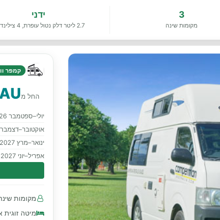
3
ידני
מקומות שינה
2.7 ליטר דלק נטול עופרת, 4 צילינדרים
קמפר ווא
 AU
החל מ
יולי–ספטמבר 2026
אוקטובר–דצמבר 2026
ינואר–מרץ 2027
אפריל–יוני 2027
מקומות שינה 3 · מושבים עם חגורות בטיחות 3 קד
מיטה זוגית א