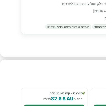
ר
ות מחמד
מותאם לנסיעה בתנאי חורף / קיפאון
קיירנס - קיינס
אוסטרליה
82.6 $ AU
החל מ
ללילה