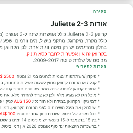
סקירה
אודות Juliette 2-3
קרוואן 2-3 Juliette כולל אפשרות שינה ל-3 אנשים (מיטה זוגיות ומיטת יחיד).
כולל מקרר, מיקרוגל, מתקני בישול, מים זורמים ושפע ש
בחלק מהדגמים יש רק מיטה זוגית אחת ולכן הקרוואן מתאים ל-2 נוסעים. נא לציין בהזמנה את 
בקרוואן זה אין אפשרות לחבר כסא תינוק.
מבוסס על שלדת טיוטה 2009-2017.
הערות לתעריף
* פיקדון/השתתפות עצמית לנהגים בני 21 ומטה:
2500 $AU
* קבלה או החזרת קרוואן מחוץ לשעות פעילות התחנות, בי
* החזרת קרוואן לתחנה שונה ממה שהוסכם תגרור קנס של
* מיכל הגז לא מגיע מלא ולכן לא צריך להחזיר מלא. את 
* דמי ניקוי הקרוואן במידה ולא חזר נקי:
150 $AU
לניקוי פנ
* יש לרוקן את מיכל השירותים לפני החזרת הקרוואן. דמי ר
* בכל מקרה של ביטול השכרת כיוון אחד יתווספו
100 $AU
* בין 15 בדצמבר ל-15 בינואר יש מינימום 14 ימים בהשכרות היוצאות מסידני או מלבורן.
* בהשכרות היוצאות עד סוף אוגוסט 2026 אין דמי ביטול. המקדמה ששולמה תישמר כזיכוי להשכרה עתידית.