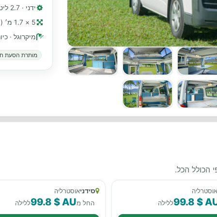
ידני · 2.7 ליטר דלק נטול עופרת, 4 צילינדרים
5 × 1.7 מ׳ (≈ 16 רגל)
מיקרוגל · כיו
מותרת הסעת חי
 הכולל הכל.
סידני
וסטרליה
אוסטרליה
99.8 $ AU
99.8 $ A
ללילה
החל מ
ללילה