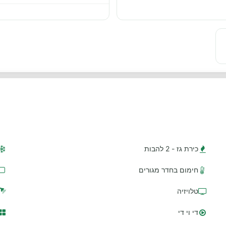
כירת גז - 2 להבות
חימום בחדר מגורים
טלויזיה
די וי די