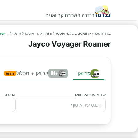
בנדנה השכרת קרוואנים
בית
›
השכרת קרוואנים בעולם
›
אוסטרליה וניו זילנד
›
אוסטרליה
›
אדלייד
›
mer
Jayco Voyager Roamer
קרוואן + מסלול
קרוואן
+
חדש
עיר איסוף הקרוואן
החזרה