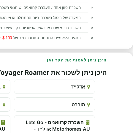
השכרת כיוון אחד / העברת קרוואנים יש תנאי השכרה
במקרה של ביטול השכרה ביום ההתחלה או אי הגעה לת
השכרות בימי שבת או ראשון אפשריות רק באישור מראש ובין ה
בחגים הלאומיים התחנות סגורות. חיוב של
100 $
יח
היכן ניתן לאסוף את הקרוואן
היכן ניתן לשכור את Jayco Voyager Roamer
אדלייד
ב
הוברט
מ
השכרת קרוואנים - Lets Go
Motorhomes AU אדלייד -