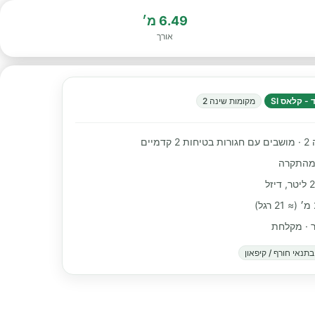
6.49 מ׳
אורך
- קלאס SI
מקומות שינה 2
מיים
מהתקרה
ור · מקלחת
תנאי חורף / קיפאון