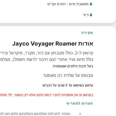
משאבת מים - חמים וקרים
כיור
סקירה
אודות Jayco Voyager Roamer
קרוואן ל-2. כולל מטבחון עם כיור, מקרר, מיקרוגל וכיריים. פינת הישיבה הופכת למיטה זוגית.
כולל מיזוג אויר אחורי (עם חיבור לרשת חשמל), מצלמת רבר
בעל תיבת הילוכים אוטומטית.
מבוסס על שלדת רנו מאסטר
קרוואן בשימוש
עד 5 שנים על הכביש
בקרוואן זה אין אפשרות לחבר כיסא תינוק אלא רק בוסטר. ילד מתחת לגיל 4 לא יכול לנסוע בק
הערות לתעריף
המחיר לחבילות הפלטינום והפלטינום פלוס הוא להשכרות של 10 ימים ומעלה. בהשכרות של בין 9-7 ימים המחיר גבוה יותר.