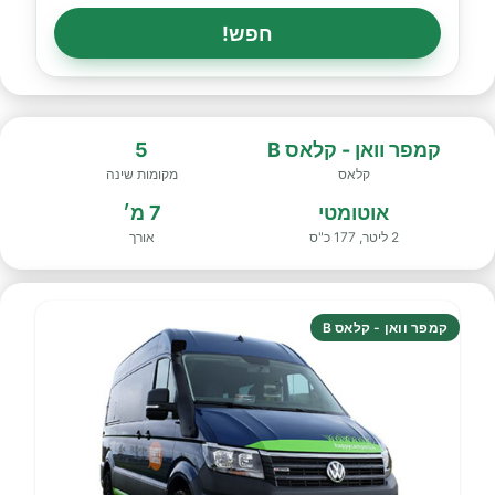
חפש!
קמפר וואן - קלאס B
5
קלאס
מקומות שינה
אוטומטי
7 מ׳
2 ליטר, 177 כ"ס
אורך
קמפר וואן - קלאס B