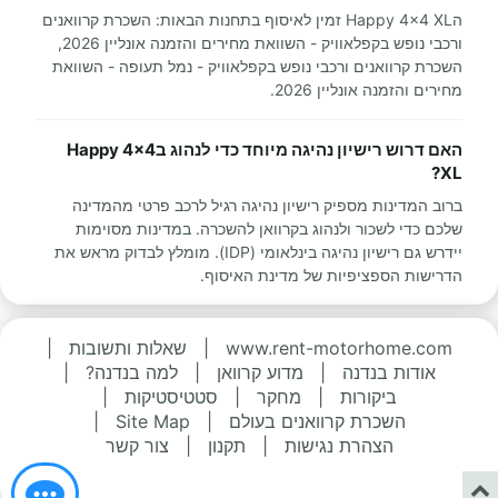
הHappy 4x4 XL זמין לאיסוף בתחנות הבאות: השכרת קרוואנים
ורכבי נופש בקפלאוויק - השוואת מחירים והזמנה אונליין 2026,
השכרת קרוואנים ורכבי נופש בקפלאוויק - נמל תעופה - השוואת
מחירים והזמנה אונליין 2026.
האם דרוש רישיון נהיגה מיוחד כדי לנהוג בHappy 4x4
XL?
ברוב המדינות מספיק רישיון נהיגה רגיל לרכב פרטי מהמדינה
שלכם כדי לשכור ולנהוג בקרוואן להשכרה. במדינות מסוימות
יידרש גם רישיון נהיגה בינלאומי (IDP). מומלץ לבדוק מראש את
הדרישות הספציפיות של מדינת האיסוף.
www.rent-motorhome.com
|
שאלות ותשובות
|
אודות בנדנה
|
מדוע קרוואן
|
למה בנדנה?
|
ביקורות
|
מחקר
|
סטטיסטיקות
|
השכרת קרוואנים בעולם
|
Site Map
|
הצהרת נגישות
|
תקנון
|
צור קשר