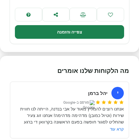
צפייה והזמנה
מה הלקוחות שלנו אומרים
י
יהל ברמן
פורסם ב-Google
אנחנו רוצים להמליץ מאוד על אבי בנדנה, הייתה לנו חווית 
שירות (וטיול כמובן) מדהימה מדהימה! אנחנו זוג צעיר 
שהחליט לסגור חופשה בפעם הראשונה בקרוואן די ברגע 
האחרון (נפלאות הקורונה אפשרו לנו את זה, כי משיחה 
קרא עוד
והבנה עם אבי בנדנה ומקריאה באינטרנט הבנו שבד״כ 