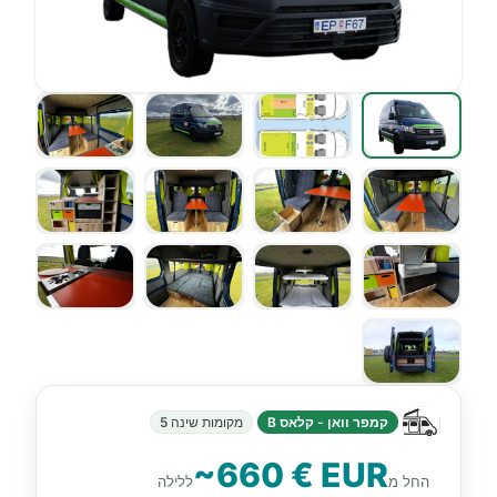
קמפר וואן - קלאס B
מקומות שינה 5
~660 € EUR
החל מ
ללילה