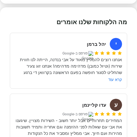
מה הלקוחות שלנו אומרים
י
יהל ברמן
פורסם ב-Google
אנחנו רוצים להמליץ מאוד על אבי בנדנה, הייתה לנו חווית 
שירות (וטיול כמובן) מדהימה מדהימה! אנחנו זוג צעיר 
שהחליט לסגור חופשה בפעם הראשונה בקרוואן די ברגע 
האחרון (נפלאות הקורונה אפשרו לנו את זה, כי משיחה 
קרא עוד
והבנה עם אבי בנדנה ומקריאה באינטרנט הבנו שבד״כ 
התקשרנו והתייעצנו עם מעט מאוד סוכנויות נוספות וברגע 
ע
השיחה הראשון עם אבי בנדנה הרגשנו שאנחנו מדברים עם 
עדו קליינמן
אדם מקצועי, נחמד, קשוב לצרכים שלנו- שמנסה באמת 
פורסם ב-Google
לסגור לנו את החופשה הטובה והמתאימה ביותר עבורנו. הוא 
המחירים תחרותיים אבל יותר חשוב - השירות מצויין. שיגענו 
היה זמין לכל שאלה, לפני ובמהלך השהות שלנו (וכמעט ולא 
את אבי עם שאלות לפני ההזמנה וגם אחריה ותמיד תשובות 
מהירות ועם חיוך. אבי ממליץ ומסביר את כל הנקודות 
של אבי לפני הנסיעה- היו מקצועיים ונתנו מענה מלא לכל 