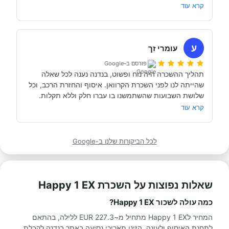
שקשורות להשכרת הקראוון ותפעולו. מאוד מומלץ. אנחנו 
קרא עוד
כבר מדמיינים את סיבוב הקראוון הבא אצל אבי....
השכרנו את הקרוואן בדורטמונד, בגרמניה- קיבלנו את האוטו 
מתוקתק ונקי, במשרדי חברת קרוואנים נקייה ונעימה, עם 
ע
עומרי זך
פורסם ב-Google
תהליך ההשכרה היה נוח ופשוט, בנדנה נענה לכל שאלה 
שהייתה לנו לפני השכרת הקרוואן. איסוף והחזרת הרכב, וכל 
תודה אבי!
מאוד מומלץ לכל מי שרוצה לעשות חופשה בקרוואן.
קרא עוד
לכל הביקורות שלנו ב-Google
שאלות נפוצות על השכרת Happy 1 EX
כמה עולה לשכור Happy 1 EX?
המחיר לHappy 1 EX מתחיל מ~227.3 EUR ללילה, בהתאם
לתחנת האיסוף ולעונה. הזינו תאריכי נסיעה באתר בנדנה לקבלת