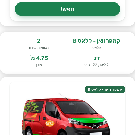
חפש!
קמפר וואן - קלאס B
2
קלאס
מקומות שינה
ידני
4.75 מ׳
2 ליטר, 122 כ"ס
אורך
קמפר וואן - קלאס B