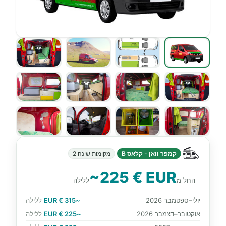
קמפר וואן - קלאס B
מקומות שינה 2
~225 € EUR
החל מ
ללילה
יולי–ספטמבר 2026
~315 € EUR
ללילה
אוקטובר–דצמבר 2026
~225 € EUR
ללילה