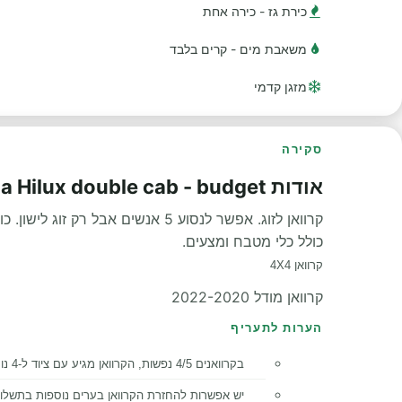
כירת גז - כירה אחת
משאבת מים - קרים בלבד
מזגן קדמי
סקירה
אודות Group VJJ - Toyota Hilux double cab - budget
קרוואן לזוג. אפשר לנסוע 5 אנשים אבל רק זוג לישון. כולל אוהל זוגי שנפתח מעל הגג.
כולל כלי מטבח ומצעים.
קרוואן 4X4
קרוואן מודל 2022-2020
הערות לתעריף
בקרוואנים 4/5 נפשות, הקרוואן מגיע עם ציוד ל-4 נוסעים. במידה ויש נוסע חמישי, צריך לשכור עבורו ציוד (מטבח, שינה וקמפינג).
יש אפשרות להחזרת הקרוואן בערים נוספות בתשלו