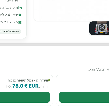
אחוריים)
מיטה עליונה
ידני · 2.4 ליטר, דיזל
5.5 × 2.1 מ׳ (≈ 18 רגל)
מותאם לנסיעה ב
 הכולל הכל.
ווינדהוק - נמל תעופה
נמיביה
78.0 € EUR
החל מ
ללילה