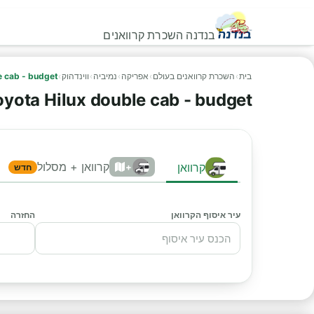
בנדנה השכרת קרוואנים
בית
›
השכרת קרוואנים בעולם
›
אפריקה
›
נמיביה
›
ווינדהוק
›
e cab - budget
oyota Hilux double cab - budget
קרוואן + מסלול
קרוואן
+
חדש
עיר איסוף הקרוואן
החזרה