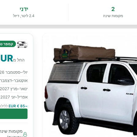
2
ידני
מקומות שינה
2.4 ליטר, דיזל
קמפר טנד
EUR
החל מ
יולי–ספטמבר 2026
אוקטובר–דצמבר 2026
ינואר–מרץ 2027
אפריל–יוני 2027
~85 € EUR
ללילה