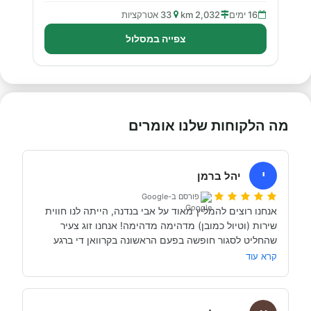
16 ימים
2,032 km
33 אטרקציות
צפייה במסלול
מה הלקוחות שלנו אומרים
י
יהל ברמן
פורסם ב-Google
אנחנו רוצים להמליץ מאוד על אבי בנדנה, הייתה לנו חווית 
שירות (וטיול כמובן) מדהימה מדהימה! אנחנו זוג צעיר 
שהחליט לסגור חופשה בפעם הראשונה בקרוואן די ברגע 
האחרון (נפלאות הקורונה אפשרו לנו את זה, כי משיחה 
קרא עוד
והבנה עם אבי בנדנה ומקריאה באינטרנט הבנו שבד״כ 
התקשרנו והתייעצנו עם מעט מאוד סוכנויות נוספות וברגע 