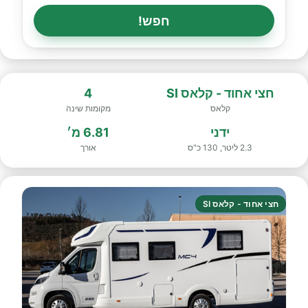
חפש!
חצי אחוד - קלאס SI
4
קלאס
מקומות שינה
ידני
6.81 מ׳
2.3 ליטר, 130 כ"ס
אורך
חצי אחוד - קלאס SI