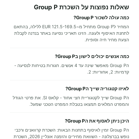
שאלות נפוצות על השכרת Group P
כמה עולה לשכור Group P?
המחיר לGroup P מתחיל מ~121.5-169.5 EUR ללילה, בהתאם
לתחנת האיסוף ולעונה. הזינו תאריכי נסיעה באתר בנדנה לקבלת
הצעת מחיר חיה וסופית.
כמה אנשים יכולים לישון בGroup P?
הGroup P מאפשר שינה עד 4 אנשים. חגורות בטיחות לנסיעה -
קדמיות: 2, אחוריות: 2.
לאיזו קטגוריה שייך הGroup P?
הGroup P שייך לקטגוריית חצי אחוד - קלאס SI. את פרטי הגודל
והמפרט המלאים תמצאו בטבלת המפרט הטכני שמעל.
היכן ניתן לאסוף את הGroup P?
הGroup P זמין לאיסוף בתחנות הבאות: השכרת קרוואנים ורכבי
נופש בברצלונה - השוואת מחירים והזמנה אונליין 2026, השכרת