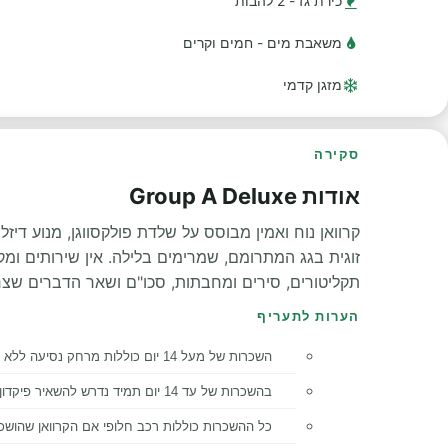
כירת גז - 2 להבות
משאבת מים - חמים וקרים
מזגן קדמי
סקירה
אודות Group A Deluxe
זוגית בגג המתרומם, שמרימים בלילה. אין שירותים ומק
תקליטורים, סירים ומחבתות, סכו"ם ושאר הדברים שצר
הערות לתעריף
השכרות של מעל 14 יום כוללות מרחק נסיעה ללא הגבלה.
בהשכרות של עד 14 יום תמיד נדרש להשאיר פיקדון של
כל ההשכרות כוללות רכב חלופי אם הקרוואן שהושכר לא יכ