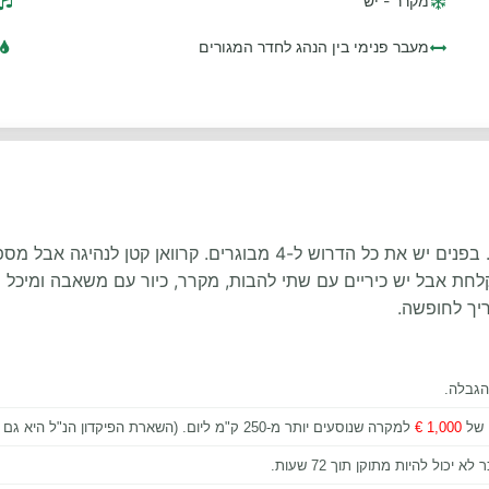
מקרר - יש
מעבר פנימי בין הנהג לחדר המגורים
קרוואן נוח ואמין מבוסס על שלדת פולקסווגן, מנוע דיזל. בפנים יש את כל
לחת אבל יש כיריים עם שתי להבות, מקרר, כיור עם משאבה ומיכל מים
יך לחופשה.
1,000 €
למקרה שנוסעים יותר מ-250 ק"מ ליום. (השארת הפיקדון הנ"ל היא גם אם נרכש ביטוח מורחב). עלות כל ק"מ נוסף
ול להיות מתוקן תוך 72 שעות.