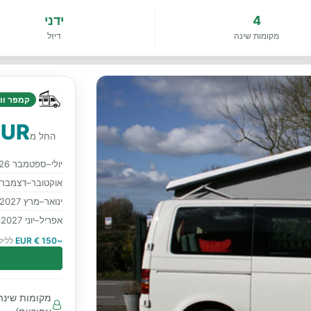
4
ידני
מקומות שינה
דיזל
קמפר ווא
EUR
החל מ
יולי–ספטמבר 2026
אוקטובר–דצמבר 2026
ינואר–מרץ 2027
אפריל–יוני 2027
~150 € EUR
לליל