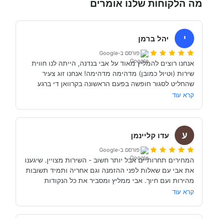
מה הלקוחות שלנו אומרים
י
יהל ברמן
פורסם ב-Google
אנחנו רוצים להמליץ מאוד על אבי בנדנה, הייתה לנו חווית 
שירות (וטיול כמובן) מדהימה מדהימה! אנחנו זוג צעיר 
שהחליט לסגור חופשה בפעם הראשונה בקרוואן די ברגע 
האחרון (נפלאות הקורונה אפשרו לנו את זה, כי משיחה 
קרא עוד
והבנה עם אבי בנדנה ומקריאה באינטרנט הבנו שבד״כ 
התקשרנו והתייעצנו עם מעט מאוד סוכנויות נוספות וברגע 
ע
השיחה הראשון עם אבי בנדנה הרגשנו שאנחנו מדברים עם 
עדו קליינמן
אדם מקצועי, נחמד, קשוב לצרכים שלנו- שמנסה באמת 
פורסם ב-Google
לסגור לנו את החופשה הטובה והמתאימה ביותר עבורנו. הוא 
המחירים תחרותיים אבל יותר חשוב - השירות מצויין. שיגענו 
היה זמין לכל שאלה, לפני ובמהלך השהות שלנו (וכמעט ולא 
את אבי עם שאלות לפני ההזמנה וגם אחריה ותמיד תשובות 
מהירות ועם חיוך. אבי ממליץ ומסביר את כל הנקודות 
של אבי לפני הנסיעה- היו מקצועיים ונתנו מענה מלא לכל 
שקשורות להשכרת הקראוון ותפעולו. מאוד מומלץ. אנחנו 
קרא עוד
כבר מדמיינים את סיבוב הקראוון הבא אצל אבי....
השכרנו את הקרוואן בדורטמונד, בגרמניה- קיבלנו את האוטו 