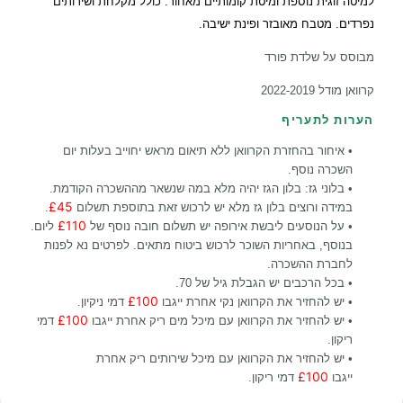
למיטה זוגית נוספת ומיטת קומותיים מאחור. כולל מקלחת ושירותים
נפרדים. מטבח מאובזר ופינת ישיבה.
מבוסס על שלדת פורד
קרוואן מודל 2022-2019
הערות לתעריף
• איחור בהחזרת הקרוואן ללא תיאום מראש יחוייב בעלות יום
השכרה נוסף.
• בלוני גז: בלון הגז יהיה מלא במה שנשאר מההשכרה הקודמת.
£45
במידה ורוצים בלון גז מלא יש לרכוש זאת בתוספת תשלום
.
£110
• על הנוסעים ליבשת אירופה יש תשלום חובה נוסף של
ליום.
בנוסף, באחריות השוכר לרכוש ביטוח מתאים. לפרטים נא לפנות
לחברת ההשכרה.
• בכל הרכבים יש הגבלת גיל של 70.
£100
• יש להחזיר את הקרוואן נקי אחרת ייגבו
דמי ניקיון.
£100
• יש להחזיר את הקרוואן עם מיכל מים ריק אחרת ייגבו
דמי
ריקון.
• יש להחזיר את הקרוואן עם מיכל שירותים ריק אחרת
£100
ייגבו
דמי ריקון.