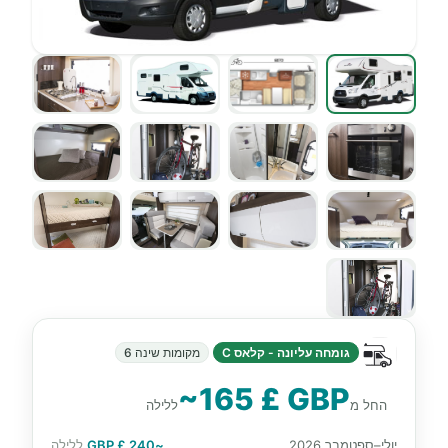
גומחה עליונה - קלאס C
מקומות שינה 6
~165 £ GBP
החל מ
ללילה
יולי–ספטמבר 2026
~240 £ GBP
ללילה