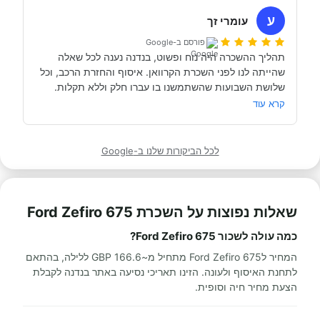
מתוקתק ונקי, במשרדי חברת קרוואנים נקייה ונעימה, עם 
ע
עומרי זך
פורסם ב-Google
תהליך ההשכרה היה נוח ופשוט, בנדנה נענה לכל שאלה 
שהייתה לנו לפני השכרת הקרוואן. איסוף והחזרת הרכב, וכל 
תודה אבי!
מאוד מומלץ לכל מי שרוצה לעשות חופשה בקרוואן.
קרא עוד
לכל הביקורות שלנו ב-Google
שאלות נפוצות על השכרת Ford Zefiro 675
כמה עולה לשכור Ford Zefiro 675?
המחיר לFord Zefiro 675 מתחיל מ~166.6 GBP ללילה, בהתאם
לתחנת האיסוף ולעונה. הזינו תאריכי נסיעה באתר בנדנה לקבלת
הצעת מחיר חיה וסופית.