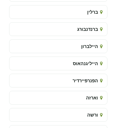
ברלין
ברנדנבורג
היילברון
הייליגנהאוס
הפנרפיירדיר
וארזה
ורשה