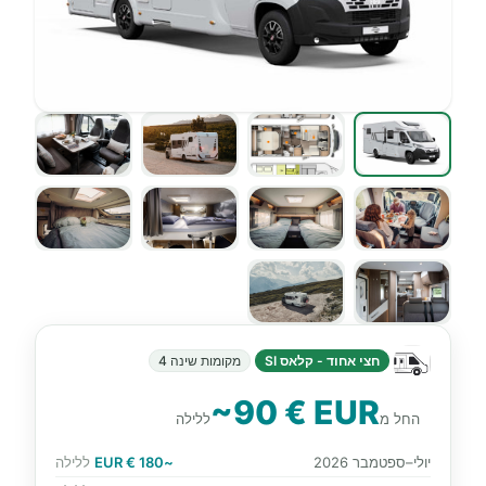
חצי אחוד - קלאס SI
מקומות שינה 4
~90 € EUR
החל מ
ללילה
יולי–ספטמבר 2026
~180 € EUR
ללילה