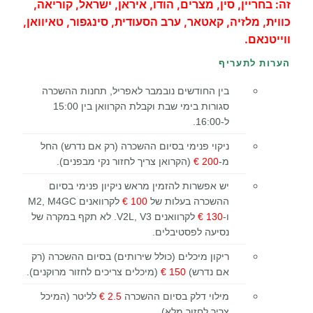
זה: בחריין, סין, מצרים, הודו, איראן, ישראל, קוריאה,
כווית, מלזיה, קאטאר, ערב הסעודית, סינגפור, טאיוואן,
ווייטנאם.
הערות לתעריף
בין החודשים נובמבר לאפריל, תחנות ההשכרה
סגורות בימי שבת וקבלת הקרוואן בין 15:00
ל-16:00.
ניקוי פנימי בסיום ההשכרה (רק אם נדרש) החל
מ-
200 €
(הקרואן צריך לחזור נקי מבפנים).
יש אפשרות להזמין מראש ניקיון פנימי בסיום
ההשכרה בעלות של
100 €
לקרוואנים M2, M4GC
ו-
130 €
לקרוואנים V2L, V3. לא תקף במקרה של
נסיעה לפסטיבלים.
ריקון מיכלים (כולל שירותים) בסיום ההשכרה (רק
אם נדרש)
150 €
(מיכלים צריכים לחזור מרוקנים).
מילוי דלק בסיום ההשכרה
2.5 €
לליטר (המיכל
צריך לחזור מלא).