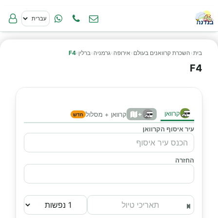
בית
›
השכרת קרוואנים בעולם
›
אירופה
›
גרמניה
›
ברלין
›
F4
F4
קרוואן
+
קרוואן + מסלול
חדש
עיר איסוף הקרוואן
החזרה