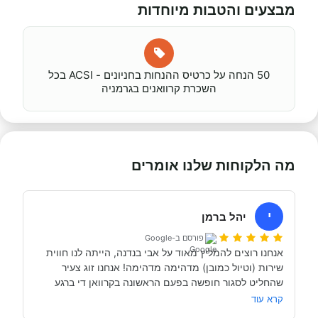
מבצעים והטבות מיוחדות
50 הנחה על כרטיס ההנחות בחניונים - ACSI בכל
השכרת קרוואנים בגרמניה
מה הלקוחות שלנו אומרים
י
יהל ברמן
פורסם ב-Google
אנחנו רוצים להמליץ מאוד על אבי בנדנה, הייתה לנו חווית 
שירות (וטיול כמובן) מדהימה מדהימה! אנחנו זוג צעיר 
שהחליט לסגור חופשה בפעם הראשונה בקרוואן די ברגע 
האחרון (נפלאות הקורונה אפשרו לנו את זה, כי משיחה 
קרא עוד
והבנה עם אבי בנדנה ומקריאה באינטרנט הבנו שבד״כ 