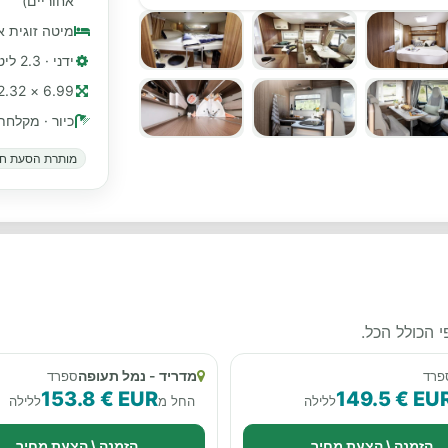
אחוריים)
מיטה זוגית 
ידני · 2.3 ליטר, 140 כ"ס
6.99 × 2.32 מ׳ (≈ 23 רגל)
כיור · מקלחת
מותרת הסעת חי
 הכולל הכל.
מדריד - נמל תעופה
פרד
ספרד
153.8 € EUR
149.5 € EU
ללילה
החל מ
ללילה
הזמנה \ הצעת מחיר
הזמנה \ הצעת מחיר