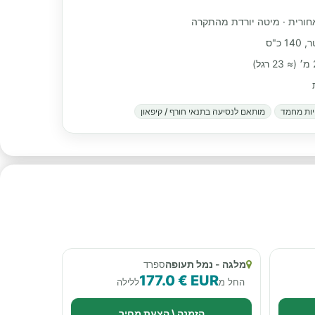
אחורית · מיטה יורדת מהתקרה
ות מחמד
מותאם לנסיעה בתנאי חורף / קיפאון
מלגה - נמל תעופה
ספרד
177.0 € EUR
החל מ
ללילה
הזמנה \ הצעת מחיר