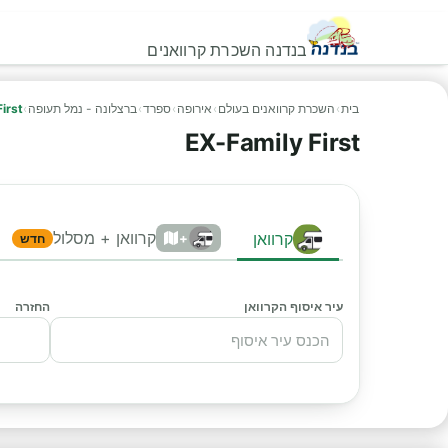
בנדנה השכרת קרוואנים
בית
›
השכרת קרוואנים בעולם
›
אירופה
›
ספרד
›
ברצלונה - נמל תעופה
›
irst
EX-Family First
קרוואן + מסלול
קרוואן
+
חדש
עיר איסוף הקרוואן
החזרה