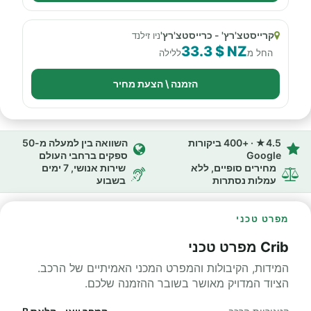
קרייסטצ'רץ' - כרייסטצ'רץ'
ניו זילנד
33.3 $ NZ
החל מ
ללילה
הזמנה \ הצעת מחיר
4.5★ · +400 ביקורות
השוואה בין למעלה מ-50
Google
ספקים ברחבי העולם
מחירים סופיים, ללא
שירות אנושי, 7 ימים
עמלות נסתרות
בשבוע
מפרט טכני
Crib מפרט טכני
המידות, הקיבולות והמפרט המכני האמיתיים של הרכב.
הציוד המדויק מאושר בשובר ההזמנה שלכם.