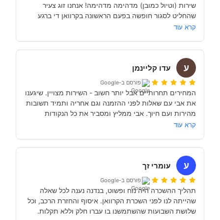
שירות (וטיול כמובן) מדהימה מדהימה! אנחנו זוג צעיר 
שהחליט לסגור חופשה בפעם הראשונה בקרוואן די ברגע 
האחרון (נפלאות הקורונה אפשרו לנו את זה, כי משיחה 
קרא עוד
והבנה עם אבי בנדנה ומקריאה באינטרנט הבנו שבד״כ 
התקשרנו והתייעצנו עם מעט מאוד סוכנויות נוספות וברגע 
ע
השיחה הראשון עם אבי בנדנה הרגשנו שאנחנו מדברים עם 
עדו קליינמן
אדם מקצועי, נחמד, קשוב לצרכים שלנו- שמנסה באמת 
פורסם ב-Google
לסגור לנו את החופשה הטובה והמתאימה ביותר עבורנו. הוא 
המחירים תחרותיים אבל יותר חשוב - השירות מצויין. שיגענו 
היה זמין לכל שאלה, לפני ובמהלך השהות שלנו (וכמעט ולא 
את אבי עם שאלות לפני ההזמנה וגם אחריה ותמיד תשובות 
מהירות ועם חיוך. אבי ממליץ ומסביר את כל הנקודות 
של אבי לפני הנסיעה- היו מקצועיים ונתנו מענה מלא לכל 
שקשורות להשכרת הקראוון ותפעולו. מאוד מומלץ. אנחנו 
קרא עוד
כבר מדמיינים את סיבוב הקראוון הבא אצל אבי....
השכרנו את הקרוואן בדורטמונד, בגרמניה- קיבלנו את האוטו 
מתוקתק ונקי, במשרדי חברת קרוואנים נקייה ונעימה, עם 
ע
עומרי זך
פורסם ב-Google
תהליך ההשכרה היה נוח ופשוט, בנדנה נענה לכל שאלה 
שהייתה לנו לפני השכרת הקרוואן. איסוף והחזרת הרכב, וכל 
תודה אבי!