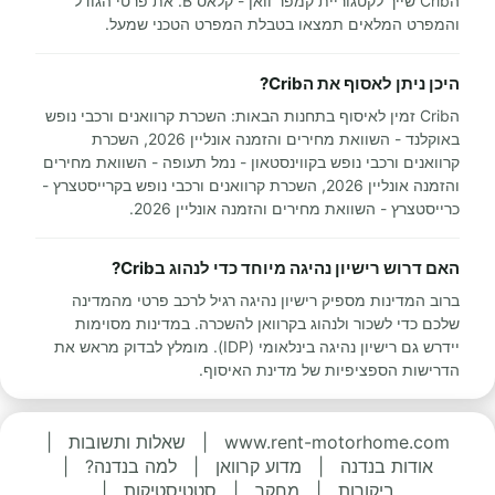
הCrib שייך לקטגוריית קמפר וואן - קלאס B. את פרטי הגודל
והמפרט המלאים תמצאו בטבלת המפרט הטכני שמעל.
היכן ניתן לאסוף את הCrib?
הCrib זמין לאיסוף בתחנות הבאות: השכרת קרוואנים ורכבי נופש
באוקלנד - השוואת מחירים והזמנה אונליין 2026, השכרת
קרוואנים ורכבי נופש בקווינסטאון - נמל תעופה - השוואת מחירים
והזמנה אונליין 2026, השכרת קרוואנים ורכבי נופש בקרייסטצרץ -
כרייסטצרץ - השוואת מחירים והזמנה אונליין 2026.
האם דרוש רישיון נהיגה מיוחד כדי לנהוג בCrib?
ברוב המדינות מספיק רישיון נהיגה רגיל לרכב פרטי מהמדינה
שלכם כדי לשכור ולנהוג בקרוואן להשכרה. במדינות מסוימות
יידרש גם רישיון נהיגה בינלאומי (IDP). מומלץ לבדוק מראש את
הדרישות הספציפיות של מדינת האיסוף.
www.rent-motorhome.com
|
שאלות ותשובות
|
אודות בנדנה
|
מדוע קרוואן
|
למה בנדנה?
|
ביקורות
|
מחקר
|
סטטיסטיקות
|