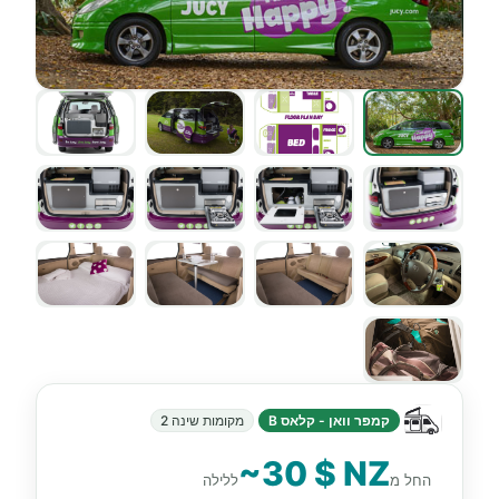
קמפר וואן - קלאס B
מקומות שינה 2
~30 $ NZ
החל מ
ללילה