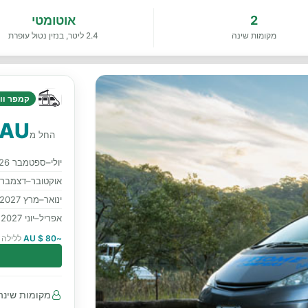
2
אוטומטי
מקומות שינה
2.4 ליטר, בנזין נטול עופרת
קמפר ווא
 AU
החל מ
יולי–ספטמבר 2026
אוקטובר–דצמבר 2026
ינואר–מרץ 2027
אפריל–יוני 2027
~80 $ AU
ללילה 
מקומות שינה 2 · מושבים עם חגורות בטיחות 2 קד