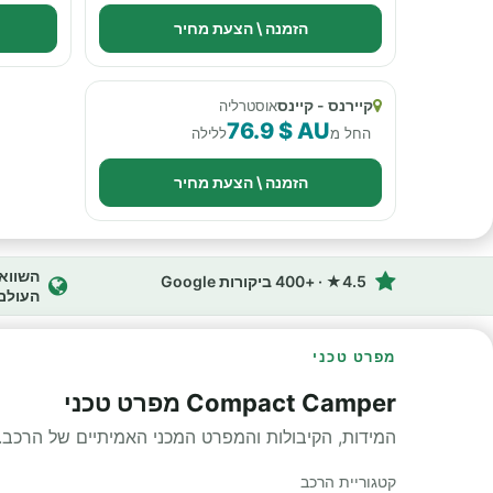
הזמנה \ הצעת מחיר
קיירנס - קיינס
אוסטרליה
76.9 $ AU
החל מ
ללילה
הזמנה \ הצעת מחיר
4.5★ · +400 ביקורות Google
העולם
מפרט טכני
Compact Camper מפרט טכני
המידות, הקיבולות והמפרט המכני האמיתיים של הרכב.
קטגוריית הרכב