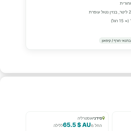
חורית
תנאי חורף / קיפאון
סידני
אוסטרליה
65.5 $ AU
החל מ
ללילה