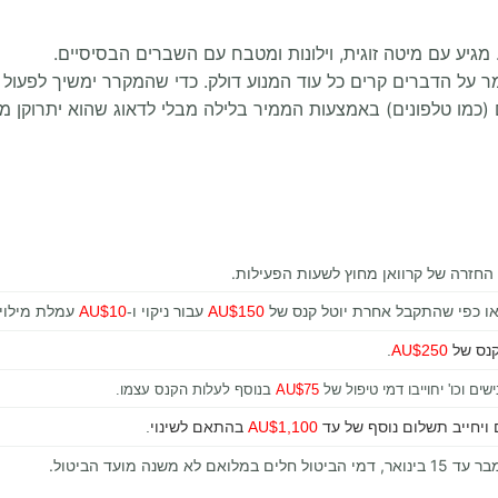
מגיע עם מיטה זוגית, וילונות ומטבח עם השברים הבסיסיים.
על הדברים קרים כל עוד המנוע דולק. כדי שהמקרר ימשיך לפעול למ
 (כמו טלפונים) באמצעות הממיר בלילה מבלי לדאוג שהוא יתרוקן 
 החזרה של קרוואן מחוץ לשעות הפעילות.
 או כפי שהתקבל אחרת יוטל קנס של
AU$150
עבור ניקוי ו-
AU$10
עמלת מילוי 
 קנס של
AU$250
.
ים וכו' יחוייבו דמי טיפול של
AU$75
בנוסף לעלות הקנס עצמו.
ויחייב תשלום נוסף של עד
AU$1,100
בהתאם לשינוי
.