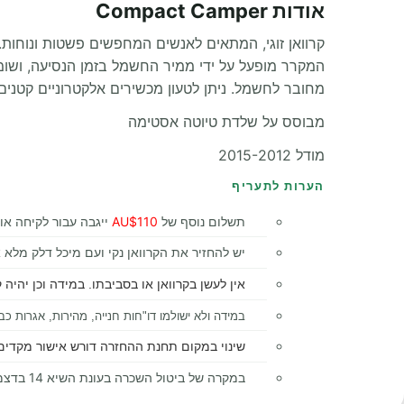
אודות Compact Camper
קרוואן זוגי, המתאים לאנשים המחפשים פשטות ונוחות. 
המקרר מופעל על ידי ממיר החשמל בזמן הנסיעה, ושומר 
מחובר לחשמל. ניתן לטעון מכשירים אלקטרוניים קטנים
מבוסס על שלדת טיוטה אסטימה
מודל 2015-2012
הערות לתעריף
תשלום נוסף של
AU$110
ייגבה עבור לקיחה או
יש להחזיר את הקרוואן נקי ועם מיכל דלק מלא
אין לעשן בקרוואן או בסביבתו. במידה וכן יהיה
במידה ולא ישולמו דו"חות חנייה, מהירות, אגרות כביש
שינוי במקום תחנת ההחזרה דורש אישור מקדים 
במקרה של ביטול השכרה בעונת השיא 14 בדצמבר עד 15 בינואר, דמי הביטול חלים במלואם לא משנה מועד הביטול.