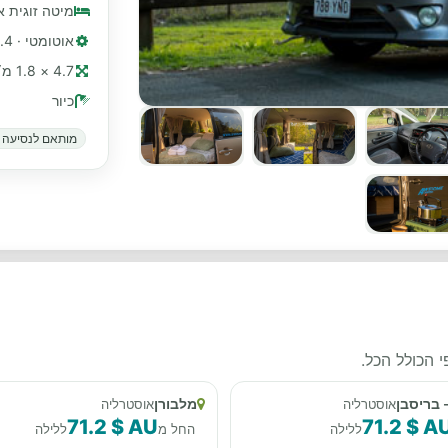
מיטה זוגית א
אוטומטי · 2.4 ליטר, בנזין נטול עופרת
4.7 × 1.8 מ׳ (≈ 15 רגל)
כיור
מותאם לנסיעה ב
 הכולל הכל.
- בריסבן
מלבורן
אוסטרליה
אוסטרליה
71.2 $ AU
71.2 $ A
ללילה
החל מ
ללילה