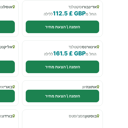
אדינבורו
אוסלו
סקוטלנד
נו
112.5 £ GBP
החל מ
ללילה
הזמנה \ הצעת מחיר
אינוורנס
אליקנט
סקוטלנד
161.5 £ GBP
החל מ
ללילה
הזמנה \ הצעת מחיר
אתונה
בארי
יוון
איט
הזמנה \ הצעת מחיר
בוסטון
בורדו
מסצ'וסטס
צר