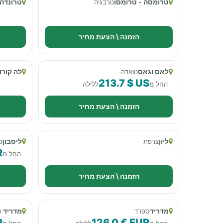
טרומסה - טרומסו
טרונדהי
נורבגיה
הזמנה \ הצעת מחיר
לאס וגאס
לה קורונ
נוואדה
213.7 $ US
החל מ
ללילה
הזמנה \ הצעת מחיר
ליון
ליסבון
צרפת
פ
R
החל מ
הזמנה \ הצעת מחיר
מדריד
מדריד 
ספרד
R
126.0 € EUR