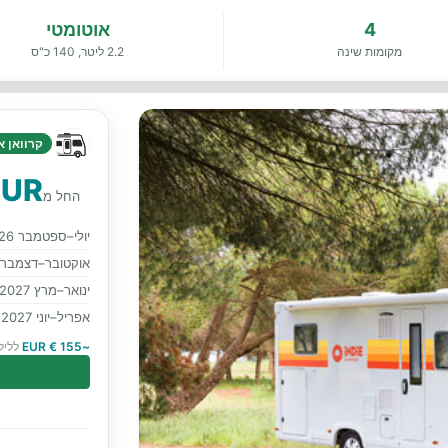
4
אוטומטי
מקומות שינה
2.2 ליטר, 140 כ"ס
קרוואן א
EUR
החל מ
יולי–ספטמבר 2026
אוקטובר–דצמבר 2026
ינואר–מרץ 2027
אפריל–יוני 2027
~155 € EUR
לליל