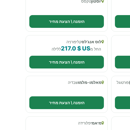
יוסטון
טקסס
הזמנה \ הצעת מחיר
לוס אנג'לס
קליפורניה
217.0 $ US
החל מ
ללילה
הזמנה \ הצעת מחיר
מאלמו-מלמו
פורטוגל
שבדיה
הזמנה \ הצעת מחיר
מיאמי
פלורידה