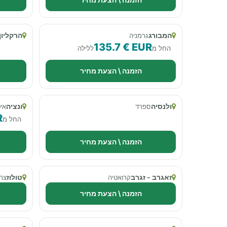
המבורג
הרקליון
גרמניה
135.7 € EUR
החל מ
ללילה
הזמנה \ הצעת מחיר
ולנסיה
ונציה
ספרד
אי
R
החל מ
הזמנה \ הצעת מחיר
זאגרב - זגרב
טולוז
קרואטיה
צר
הזמנה \ הצעת מחיר