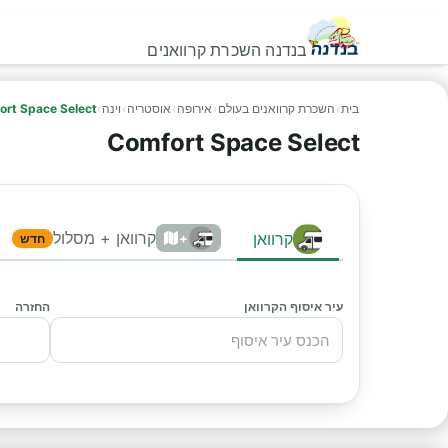
בנדנה השכרת קרוואנים
בית
›
השכרת קרוואנים בעולם
›
אירופה
›
אוסטריה
›
וינה
›
ort Space Select
Comfort Space Select
קרוואן + מסלול
קרוואן
+
חדש
עיר איסוף הקרוואן
החזרה