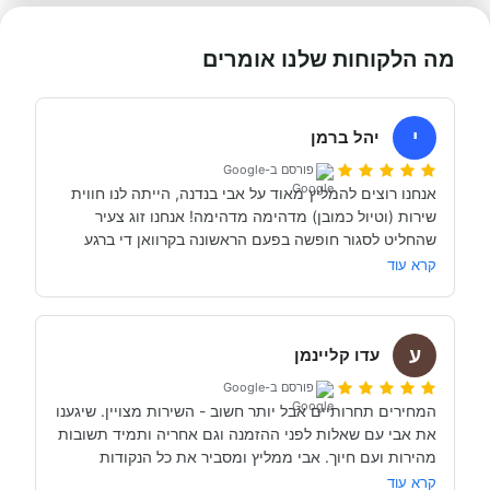
מה הלקוחות שלנו אומרים
י
יהל ברמן
פורסם ב-Google
אנחנו רוצים להמליץ מאוד על אבי בנדנה, הייתה לנו חווית 
שירות (וטיול כמובן) מדהימה מדהימה! אנחנו זוג צעיר 
שהחליט לסגור חופשה בפעם הראשונה בקרוואן די ברגע 
האחרון (נפלאות הקורונה אפשרו לנו את זה, כי משיחה 
קרא עוד
והבנה עם אבי בנדנה ומקריאה באינטרנט הבנו שבד״כ 
התקשרנו והתייעצנו עם מעט מאוד סוכנויות נוספות וברגע 
ע
השיחה הראשון עם אבי בנדנה הרגשנו שאנחנו מדברים עם 
עדו קליינמן
אדם מקצועי, נחמד, קשוב לצרכים שלנו- שמנסה באמת 
פורסם ב-Google
לסגור לנו את החופשה הטובה והמתאימה ביותר עבורנו. הוא 
המחירים תחרותיים אבל יותר חשוב - השירות מצויין. שיגענו 
היה זמין לכל שאלה, לפני ובמהלך השהות שלנו (וכמעט ולא 
את אבי עם שאלות לפני ההזמנה וגם אחריה ותמיד תשובות 
מהירות ועם חיוך. אבי ממליץ ומסביר את כל הנקודות 
של אבי לפני הנסיעה- היו מקצועיים ונתנו מענה מלא לכל 
שקשורות להשכרת הקראוון ותפעולו. מאוד מומלץ. אנחנו 
קרא עוד