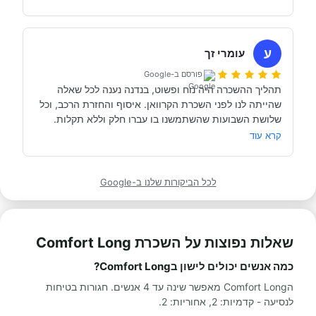
כבר מדמיינים את סיבוב הקראוון הבא אצל אבי....
השכרנו את הקרוואן בדורטמונד, בגרמניה- קיבלנו את האוטו 
מתוקתק ונקי, במשרדי חברת קרוואנים נקייה ונעימה, עם 
ע
עומרי זך
פורסם ב-Google
תהליך ההשכרה היה נוח ופשוט, בנדנה נענה לכל שאלה 
שהייתה לנו לפני השכרת הקרוואן. איסוף והחזרת הרכב, וכל 
תודה אבי!
מאוד מומלץ לכל מי שרוצה לעשות חופשה בקרוואן.
קרא עוד
לכל הביקורות שלנו ב-Google
שאלות נפוצות על השכרת Comfort Long
כמה אנשים יכולים לישון בComfort Long?
הComfort Long מאפשר שינה עד 4 אנשים. חגורות בטיחות
לנסיעה - קדמיות: 2, אחוריות: 2.