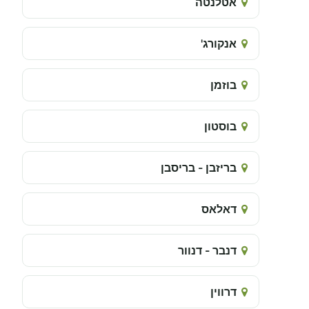
אטלנטה
אנקורג'
בוזמן
בוסטון
בריזבן - בריסבן
דאלאס
דנבר - דנוור
דרווין