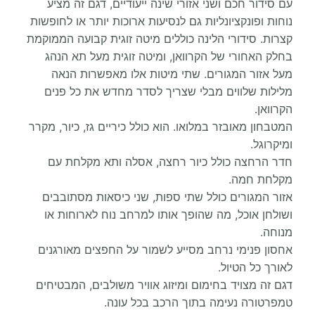
עם סידור חכם ושני אזורי שינה ייעודיים, דגם זה מציע
נוחות ופונקציונליות גם לנסיעות ארוכות יותר או לחופשות
קצרות. סידורי הלינה כוללים מיטה זוגית קבועה הממוקמת
בחלק האחורי של הקרוואן, ומיטה זוגית מעל תא הנהג
מעל אזור המגורים. שתי מיטות אלו מאפשרות הנאה
מלילות שלווים מבלי שצריך לסדר מחדש את כל פנים
הקרוואן.
המטבחון מאובזר במלואו. הוא כולל כיריים גז, כיור, מקרר
ומיקרוגל.
חדר הרחצה כולל כיור רחצה, אסלה ותא מקלחת עם
מקלחת חמה.
אזור המגורים כולל שתי ספות, שני כיסאות מסתובבים
ושולחן אוכל, מה שהופך אותו למרחב נוח לארוחות או
מנוחה.
אחסון פנימי נרחב מסייע לשמור על החפצים מאורגנים
לאורך כל הטיול.
דגם זה מצויד בחימום ומיזוג אוויר משולבים, המבטיחים
טמפרטורה נעימה בתוך הרכב בכל עונה.