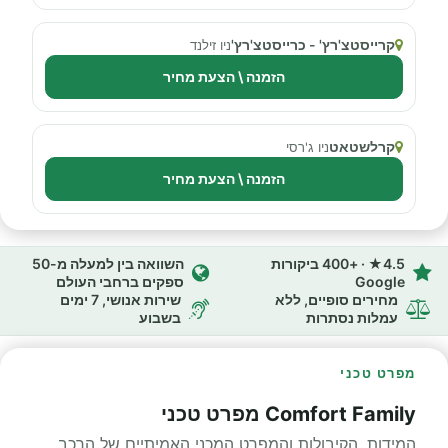
קרייסטצ'רץ' - כרייסטצ'רץ'
ניו זילנד
הזמנה \ הצעת מחיר
קרלשטאט
ניו ג'רסי
הזמנה \ הצעת מחיר
4.5★ · +400 ביקורות
השוואה בין למעלה מ-50
Google
ספקים ברחבי העולם
מחירים סופיים, ללא
שירות אנושי, 7 ימים
עמלות נסתרות
בשבוע
מפרט טכני
Comfort Family מפרט טכני
המידות, הקיבולות והמפרט המכני האמיתיים של הרכב.