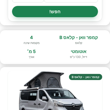
חפש!
קמפר וואן - קלאס B
4
קלאס
מקומות שינה
אוטומטי
5 מ׳
דיזל, 130 כ"ס
אורך
קמפר וואן - קלאס B