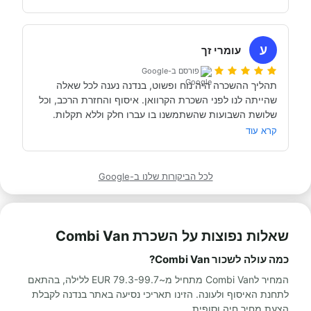
כבר מדמיינים את סיבוב הקראוון הבא אצל אבי....
השכרנו את הקרוואן בדורטמונד, בגרמניה- קיבלנו את האוטו 
מתוקתק ונקי, במשרדי חברת קרוואנים נקייה ונעימה, עם 
ע
עומרי זך
פורסם ב-Google
תהליך ההשכרה היה נוח ופשוט, בנדנה נענה לכל שאלה 
שהייתה לנו לפני השכרת הקרוואן. איסוף והחזרת הרכב, וכל 
תודה אבי!
מאוד מומלץ לכל מי שרוצה לעשות חופשה בקרוואן.
קרא עוד
לכל הביקורות שלנו ב-Google
שאלות נפוצות על השכרת Combi Van
כמה עולה לשכור Combi Van?
המחיר לCombi Van מתחיל מ~79.3-99.7 EUR ללילה, בהתאם
לתחנת האיסוף ולעונה. הזינו תאריכי נסיעה באתר בנדנה לקבלת
הצעת מחיר חיה וסופית.