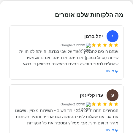
מה הלקוחות שלנו אומרים
י
יהל ברמן
פורסם ב-Google
אנחנו רוצים להמליץ מאוד על אבי בנדנה, הייתה לנו חווית 
שירות (וטיול כמובן) מדהימה מדהימה! אנחנו זוג צעיר 
שהחליט לסגור חופשה בפעם הראשונה בקרוואן די ברגע 
האחרון (נפלאות הקורונה אפשרו לנו את זה, כי משיחה 
קרא עוד
והבנה עם אבי בנדנה ומקריאה באינטרנט הבנו שבד״כ 
התקשרנו והתייעצנו עם מעט מאוד סוכנויות נוספות וברגע 
ע
השיחה הראשון עם אבי בנדנה הרגשנו שאנחנו מדברים עם 
עדו קליינמן
אדם מקצועי, נחמד, קשוב לצרכים שלנו- שמנסה באמת 
פורסם ב-Google
לסגור לנו את החופשה הטובה והמתאימה ביותר עבורנו. הוא 
המחירים תחרותיים אבל יותר חשוב - השירות מצויין. שיגענו 
היה זמין לכל שאלה, לפני ובמהלך השהות שלנו (וכמעט ולא 
את אבי עם שאלות לפני ההזמנה וגם אחריה ותמיד תשובות 
מהירות ועם חיוך. אבי ממליץ ומסביר את כל הנקודות 
של אבי לפני הנסיעה- היו מקצועיים ונתנו מענה מלא לכל 
שקשורות להשכרת הקראוון ותפעולו. מאוד מומלץ. אנחנו 
קרא עוד