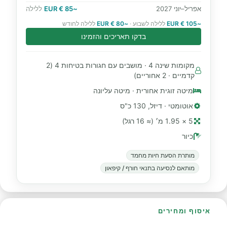
אפריל–יוני 2027
~85 € EUR
ללילה
~105 € EUR
ללילה לשבוע ·
~80 € EUR
ללילה לחודש
בדקו תאריכים והזמינו
מקומות שינה 4 · מושבים עם חגורות בטיחות 4 (2
קדמיים · 2 אחוריים)
מיטה זוגית אחורית · מיטה עליונה
אוטומטי · דיזל, 130 כ"ס
5 × 1.95 מ׳ (≈ 16 רגל)
כיור
מותרת הסעת חיות מחמד
מותאם לנסיעה בתנאי חורף / קיפאון
איסוף ומחירים