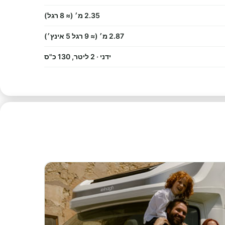
2.35 מ׳ (≈ 8 רגל)
2.87 מ׳ (≈ 9 רגל 5 אינץ׳)
ידני · 2 ליטר, 130 כ"ס