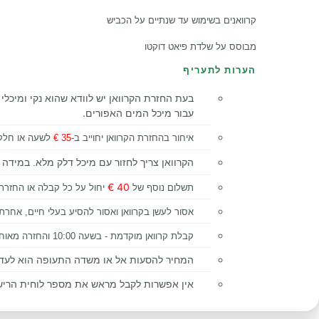
קרוואנים בשימוש עד שנתיים על הכביש
מבוסס על שלדת פיאט דוקטו
הערות לתעריף
בעת החזרת הקרוואן יש לוודא שהוא נקי ומיכלי 
עבור מיכל המים האפורים.
איחור בהחזרת הקרוואן יחוייב ב-
35 €
לשעה או חלק
הקרוואן צריך לחזור עם מיכל דלק מלא. במידה ו
40 €
תשלום נוסף של
יחול על כל קבלה או החזרת 
אסור לעשן בקרוואן ואסור להסיע בעלי חיים, אחרת 
קבלת קרוואן מוקדמת - בשעה 10:00 והחזרה מאוחרת - עד 17:00 אפשריות בתיאום מראש ובתוספת 40% מהמחיר היומי.
המחיר להסעות אל או משדה התעופה הוא לעד 5 נוסעים
אין אפשרות לקבל מראש את מספר לוחית הרישוי