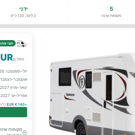
5
ידני
מקומות שינה
2 ליטר, 130 כ"ס
חצי אחוד 
EUR
החל מ
יולי–ספטמבר 2026
אוקטובר–דצמבר 2026
ינואר–מרץ 2027
אפריל–יוני 2027
~140 € EUR
לליל