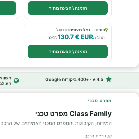
הזמנה \ הצעת מחיר
פורטו - נמל תעופה
פורטוגל
130.7 € EUR
החל מ
ללילה
הזמנה \ הצעת מחיר
4.5★ · +400 ביקורות Google
העולם
מפרט טכני
Class Family מפרט טכני
המידות, הקיבולות והמפרט המכני האמיתיים של הרכב.
קטגוריית הרכב