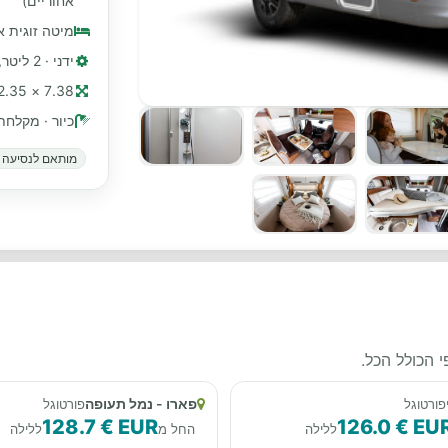
אחוריים)
מיטה זוגית 
ידני · 2 ליטר, 130 כ"ס
7.38 × 2.35 מ׳ (≈ 24 רגל)
כיור · מקלחת
מותאם לנסיעה ב
 הכולל הכל.
פארו - נמל תעופה
פורטוגל
פורטוגל
128.7 € EUR
126.0 € EU
ללילה
החל מ
ללילה