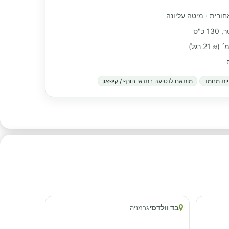
חורית · מיטה עליונה
ות מחמד
מותאם לנסיעה בתנאי חורף / קיפאון
בד וולדסי
גרמניה