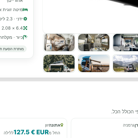
אחוריים)
מיטה זוגית א
ידני · 2.3 ליטר, 130 כ"ס
6.4 × 2.08 מ׳ (≈ 21 רגל)
כיור · מקלחת
מותרת הסעת חי
 הכולל הכל.
ן
אתונה
גרמניה
יוון
127.5 € EUR
החל מ
ללילה