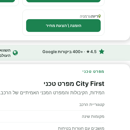
ריזה
גרמניה
הזמנה \ הצעת מחיר
4.5★ · +400 ביקורות Google
העולם
מפרט טכני
City First מפרט טכני
המידות, הקיבולות והמפרט המכני האמיתיים של הרכב.
קטגוריית הרכב
מקומות שינה
מושבים עם חגורות בטיחות