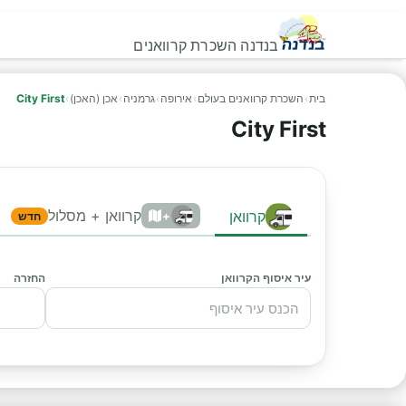
בנדנה השכרת קרוואנים
בית
›
השכרת קרוואנים בעולם
›
אירופה
›
גרמניה
›
אכן (האכן)
›
City First
City First
קרוואן + מסלול
קרוואן
+
חדש
עיר איסוף הקרוואן
החזרה