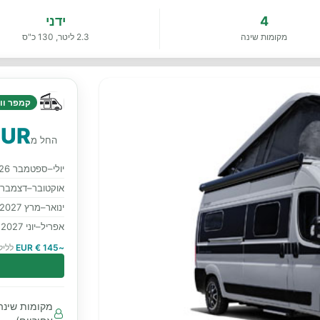
4
ידני
מקומות שינה
2.3 ליטר, 130 כ"ס
קמפר ווא
EUR
החל מ
יולי–ספטמבר 2026
אוקטובר–דצמבר 2026
ינואר–מרץ 2027
אפריל–יוני 2027
~145 € EUR
לליל