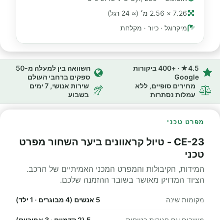
7.26 × 2.56 מ׳ (≈ 24 רגל)
מיקרוגל · כיור · מקלחת
4.5★ · +400 ביקורות
השוואה בין למעלה מ-50
Google
ספקים ברחבי העולם
מחירים סופיים, ללא
שירות אנושי, 7 ימים
עמלות נסתרות
בשבוע
מפרט טכני
CE-23 - טיול קראוונים ביער השחור מפרט
טכני
המידות, הקיבולות והמפרט המכני האמיתיים של הרכב.
הציוד המדויק מאושר בשובר ההזמנה שלכם.
מקומות שינה
5 אנשים (4 מבוגרים · 1 ילד)
מושבים עם חגורות בטיחות
5 (2 קדמיים · 3 אחוריים)