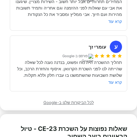
המחירים תחרותיים אבל יותר חשוב - השירות מצויין. שיגענו 
היה זמין לכל שאלה, לפני ובמהלך השהות שלנו (וכמעט ולא 
את אבי עם שאלות לפני ההזמנה וגם אחריה ותמיד תשובות 
מהירות ועם חיוך. אבי ממליץ ומסביר את כל הנקודות 
של אבי לפני הנסיעה- היו מקצועיים ונתנו מענה מלא לכל 
שקשורות להשכרת הקראוון ותפעולו. מאוד מומלץ. אנחנו 
קרא עוד
כבר מדמיינים את סיבוב הקראוון הבא אצל אבי....
השכרנו את הקרוואן בדורטמונד, בגרמניה- קיבלנו את האוטו 
מתוקתק ונקי, במשרדי חברת קרוואנים נקייה ונעימה, עם 
ע
עומרי זך
פורסם ב-Google
תהליך ההשכרה היה נוח ופשוט, בנדנה נענה לכל שאלה 
שהייתה לנו לפני השכרת הקרוואן. איסוף והחזרת הרכב, וכל 
תודה אבי!
מאוד מומלץ לכל מי שרוצה לעשות חופשה בקרוואן.
קרא עוד
לכל הביקורות שלנו ב-Google
שאלות נפוצות על השכרת CE-23 - טיול
קראוונים ביער השחור