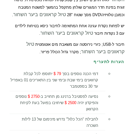
זוגית בפינת חדר המגורים שולחן מתקפל בהמשך למשטח המטבח
טיול קראוונים ביער השחור
וכמובן טלוויזיה\DVD מסך שטוח "28
.
יש לפחות נקודת עגינה אחת המתאימה לחיבור כיסא בטיחות לילדים
טיול קראוונים ביער השחור
עם 3 נקודות חיבור
.
טיול
חיבור ל-USB; כיורי נירוסטה עם משאבת מים אוטומטית
קראוונים ביער השחור
; מקרר גדול הכולל פריזר.
הערות לתעריף
דמי הכנה נוספים בסך
79 $
יתוספו לכל קבלת
קרוואנים בימי שבת ובימי שני בין התאריכים 01 באפריל
עד 30 בספטמבר
נסיעה לפסטיבל ברנינג מן תחוייב ב-
2750 $
נוספים
והפיקדון יהיה
2500 $
שיחויבו בפועל בעת לקיחת
הקרוואן
לחבילת "הכל כלול" נדרש מינימום של 13 לילות
השכרה