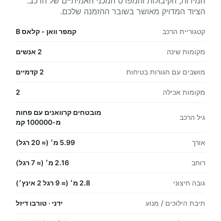
המידות, הקיבולות והמפרט המכני האמיתיים של הרכב.
הציוד המדויק מאושר בשובר ההזמנה שלכם.
קטגוריית הרכב
קמפר וואן - קלאס B
מקומות שינה
2 אנשים
מושבים עם חגורות בטיחות
2 קדמיים
מקומות אכילה
2
מובטחים קרוואנים עם פחות
גיל הרכב
מ-100000 קמ
אורך
5.99 מ׳ (≈ 20 רגל)
רוחב
2.16 מ׳ (≈ 7 רגל)
גובה חיצוני
2.8 מ׳ (≈ 9 רגל 2 אינץ׳)
תיבת הילוכים / מנוע
ידני · טורבו דיזל