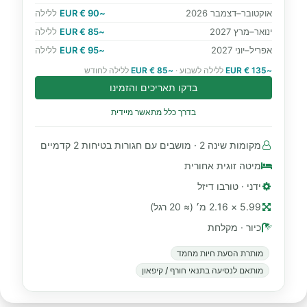
אוקטובר–דצמבר 2026
~90 € EUR
ללילה
ינואר–מרץ 2027
~85 € EUR
ללילה
אפריל–יוני 2027
~95 € EUR
ללילה
~135 € EUR
ללילה לשבוע ·
~85 € EUR
ללילה לחודש
בדקו תאריכים והזמינו
בדרך כלל מתאשר מיידית
מקומות שינה 2 · מושבים עם חגורות בטיחות 2 קדמיים
מיטה זוגית אחורית
ידני · טורבו דיזל
5.99 × 2.16 מ׳ (≈ 20 רגל)
כיור · מקלחת
מותרת הסעת חיות מחמד
מותאם לנסיעה בתנאי חורף / קיפאון