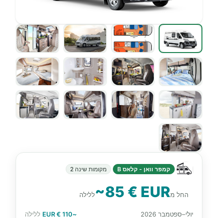
קמפר וואן - קלאס B
מקומות שינה 2
~85 € EUR
החל מ
ללילה
יולי–ספטמבר 2026
~110 € EUR
ללילה