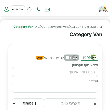
בית
›
השכרת קרוואנים בעולם
›
אירופה
›
איסלנד
›
קפלאוויק
›
Category Van
Category Van
קרוואן
+
קרוואן + מסלול
חדש
עיר איסוף הקרוואן
החזרה