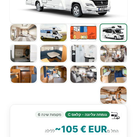
גומחה עליונה - קלאס C
מקומות שינה 6
~105 € EUR
החל מ
ללילה