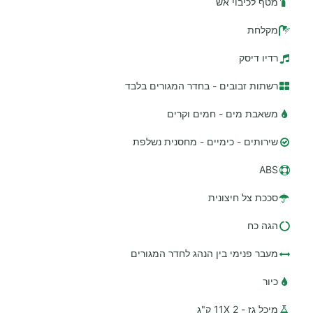
מטף לכיבוי אש
מקלחת
רדיו דיסק
רשתות זבובים - בחדר המגורים בלבד
משאבת מים - חמים וקרים
שירותים - כימיים - מחסנית נשלפת
ABS
סככת צל חיצונית
הגה כח
מעבר פנימי בין הנהג לחדר המגורים
כיור
מיכל גז - 2 11X ק"ג