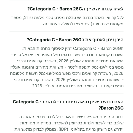
לאיזו קטגוריה שייך הCategoria C - Baron 26G?
לכל קרוואן באתר בנדנה יש טבלת מפרט טכני מלאה (גודל, מספר
מקומות שינה ועוד) שתמצאו למעלה בעמוד זה.
היכן ניתן לאסוף את הCategoria C - Baron 26G?
הCategoria C - Baron 26G זמין לאיסוף בתחנות הבאות:
השכרת קרוואנים ורכבי נופש בברגמו נמל תעופה אוריאו אל סריו -
השוואת מחירים והזמנה אונליין 2026, השכרת קרוואנים ורכבי
נופש במילאנו-נמל תעופה לינטה - השוואת מחירים והזמנה אונליין
2026, השכרת קרוואנים ורכבי נופש במילאנו-נמל תעופה מלפנסה
- השוואת מחירים והזמנה אונליין 2026, השכרת קרוואנים ורכבי
נופש בקאנטו - השוואת מחירים והזמנה אונליין 2026.
האם דרוש רישיון נהיגה מיוחד כדי לנהוג בCategoria C -
Baron 26G?
ברוב המדינות מספיק רישיון נהיגה רגיל לרכב פרטי מהמדינה
שלכם כדי לשכור ולנהוג בקרוואן להשכרה. במדינות מסוימות
יידרש גם רישיון נהיגה בינלאומי (IDP). מומלץ לבדוק מראש את