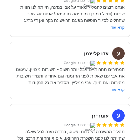
פורסם ב-Google
אנחנו רוצים להמליץ מאוד על אבי בנדנה, הייתה לנו חווית 
שירות (וטיול כמובן) מדהימה מדהימה! אנחנו זוג צעיר 
שהחליט לסגור חופשה בפעם הראשונה בקרוואן די ברגע 
האחרון (נפלאות הקורונה אפשרו לנו את זה, כי משיחה 
קרא עוד
והבנה עם אבי בנדנה ומקריאה באינטרנט הבנו שבד״כ 
התקשרנו והתייעצנו עם מעט מאוד סוכנויות נוספות וברגע 
ע
השיחה הראשון עם אבי בנדנה הרגשנו שאנחנו מדברים עם 
עדו קליינמן
אדם מקצועי, נחמד, קשוב לצרכים שלנו- שמנסה באמת 
פורסם ב-Google
לסגור לנו את החופשה הטובה והמתאימה ביותר עבורנו. הוא 
המחירים תחרותיים אבל יותר חשוב - השירות מצויין. שיגענו 
היה זמין לכל שאלה, לפני ובמהלך השהות שלנו (וכמעט ולא 
את אבי עם שאלות לפני ההזמנה וגם אחריה ותמיד תשובות 
מהירות ועם חיוך. אבי ממליץ ומסביר את כל הנקודות 
של אבי לפני הנסיעה- היו מקצועיים ונתנו מענה מלא לכל 
שקשורות להשכרת הקראוון ותפעולו. מאוד מומלץ. אנחנו 
קרא עוד
כבר מדמיינים את סיבוב הקראוון הבא אצל אבי....
השכרנו את הקרוואן בדורטמונד, בגרמניה- קיבלנו את האוטו 
מתוקתק ונקי, במשרדי חברת קרוואנים נקייה ונעימה, עם 
ע
עומרי זך
פורסם ב-Google
תהליך ההשכרה היה נוח ופשוט, בנדנה נענה לכל שאלה 
שהייתה לנו לפני השכרת הקרוואן. איסוף והחזרת הרכב, וכל 
תודה אבי!