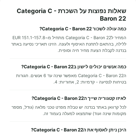
שאלות נפוצות על השכרת Categoria C -
Baron 22
כמה עולה לשכור Categoria C - Baron 22?
המחיר לCategoria C - Baron 22 מתחיל מ~151.1-157.8 EUR
ללילה, בהתאם לתחנת האיסוף ולעונה. הזינו תאריכי נסיעה באתר
בנדנה לקבלת הצעת מחיר חיה וסופית.
כמה אנשים יכולים לישון בCategoria C - Baron 22?
הCategoria C - Baron 22 מאפשר שינה עד 6 אנשים. חגורות
בטיחות לנסיעה - קדמיות: 2, אחוריות: 4.
לאיזו קטגוריה שייך הCategoria C - Baron 22?
לכל קרוואן באתר בנדנה יש טבלת מפרט טכני מלאה (גודל, מספר
מקומות שינה ועוד) שתמצאו למעלה בעמוד זה.
היכן ניתן לאסוף את הCategoria C - Baron 22?