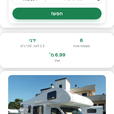
חפש!
6
ידני
מקומות שינה
2.3 ליטר, 130 כ"ס
6.99 מ׳
אורך