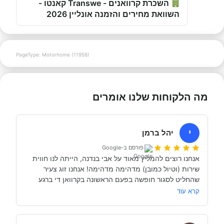
השכרת קרוואנים - Transwe קאנטו -
השוואת מחירים והזמנה אונליין 2026
PageType: Motorhome (11958)
מה הלקוחות שלנו אומרים
י
יהל ברמן
פורסם ב-Google
אנחנו רוצים להמליץ מאוד על אבי בנדנה, הייתה לנו חווית 
שירות (וטיול כמובן) מדהימה מדהימה! אנחנו זוג צעיר 
שהחליט לסגור חופשה בפעם הראשונה בקרוואן די ברגע 
האחרון (נפלאות הקורונה אפשרו לנו את זה, כי משיחה 
קרא עוד
והבנה עם אבי בנדנה ומקריאה באינטרנט הבנו שבד״כ 
התקשרנו והתייעצנו עם מעט מאוד סוכנויות נוספות וברגע 