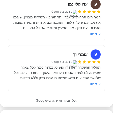
ע
השיחה הראשון עם אבי בנדנה הרגשנו שאנחנו מדברים עם 
עדו קליינמן
אדם מקצועי, נחמד, קשוב לצרכים שלנו- שמנסה באמת 
פורסם ב-Google
לסגור לנו את החופשה הטובה והמתאימה ביותר עבורנו. הוא 
המחירים תחרותיים אבל יותר חשוב - השירות מצויין. שיגענו 
היה זמין לכל שאלה, לפני ובמהלך השהות שלנו (וכמעט ולא 
את אבי עם שאלות לפני ההזמנה וגם אחריה ותמיד תשובות 
מהירות ועם חיוך. אבי ממליץ ומסביר את כל הנקודות 
של אבי לפני הנסיעה- היו מקצועיים ונתנו מענה מלא לכל 
שקשורות להשכרת הקראוון ותפעולו. מאוד מומלץ. אנחנו 
קרא עוד
כבר מדמיינים את סיבוב הקראוון הבא אצל אבי....
השכרנו את הקרוואן בדורטמונד, בגרמניה- קיבלנו את האוטו 
מתוקתק ונקי, במשרדי חברת קרוואנים נקייה ונעימה, עם 
ע
עומרי זך
פורסם ב-Google
תהליך ההשכרה היה נוח ופשוט, בנדנה נענה לכל שאלה 
שהייתה לנו לפני השכרת הקרוואן. איסוף והחזרת הרכב, וכל 
תודה אבי!
מאוד מומלץ לכל מי שרוצה לעשות חופשה בקרוואן.
קרא עוד
לכל הביקורות שלנו ב-Google