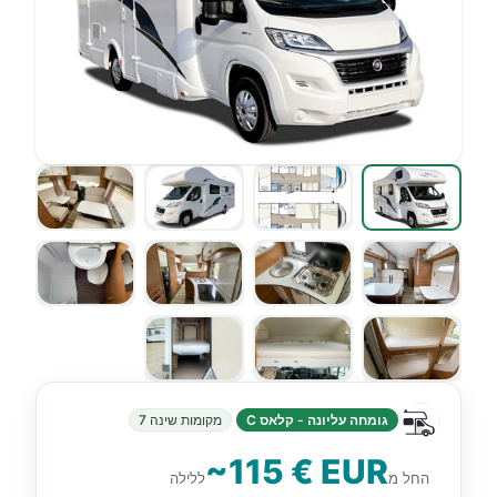
גומחה עליונה - קלאס C
מקומות שינה 7
~115 € EUR
החל מ
ללילה