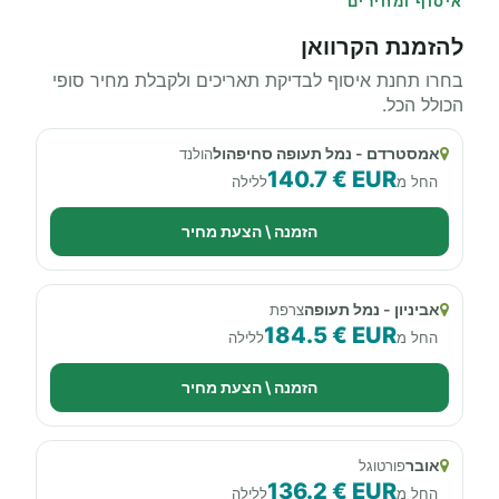
איסוף ומחירים
להזמנת הקרוואן
בחרו תחנת איסוף לבדיקת תאריכים ולקבלת מחיר סופי
הכולל הכל.
אמסטרדם - נמל תעופה סחיפהול
הולנד
140.7 € EUR
החל מ
ללילה
הזמנה \ הצעת מחיר
אביניון - נמל תעופה
צרפת
184.5 € EUR
החל מ
ללילה
הזמנה \ הצעת מחיר
אובר
פורטוגל
136.2 € EUR
החל מ
ללילה