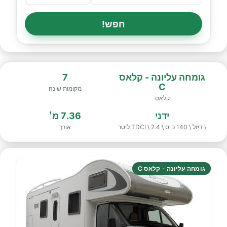
חפש!
גומחה עליונה - קלאס
7
C
מקומות שינה
קלאס
ידני
7.36 מ׳
\ דיזל \ 140 כ"ס \ TDCI \ 2.4 ליטר
אורך
גומחה עליונה - קלאס C