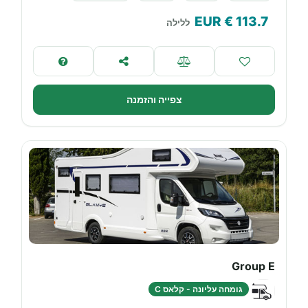
€ EUR
113.7
ללילה
צפייה והזמנה
Group E
גומחה עליונה - קלאס C