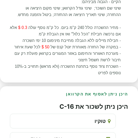
הקיים - הגבוה מביניהם:
שינוי שם השוכר; שינוי גודל הקרוואן; שינוי מקום היציאה או
ההחזרה; שינוי תאריך היציאה או ההחזרה; ביטול והזמנה מחדש.
- מחיר ההשכרה כולל 240 ק"מ ביום. כל ק"מ נוסף עולה
0.3 $
אלא
אם נרכשה חבילת "הכל כלול" ואז אין הגבלת ק"מ
- חבילת מיילים ללא הגבלה מחייבת מינימום 10 ימי השכרה
- במקרה של החזרה מאוחרת יוטל קנס של
50 $
לכל שעת איחור
- מערכת האוורור והחימום באזור המגורים בקרוואן פועלת רק עם
חיבור לרשת חשמל חיצוני
- השכרת ציוד נוסף בתחנת ההשכרה (ולא מראש) תחוייב ב-10%
נוספים לפריט
היכן ניתן לאסוף את הקרוואן
היכן ניתן לשכור את C-16
טוקיו