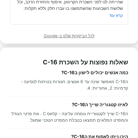
שהייתה לנו לפני השכרת הקרוואן. איסוף והחזרת הרכב, וכל 
תודה אבי!
מאוד מומלץ לכל מי שרוצה לעשות חופשה בקרוואן.
קרא עוד
לכל הביקורות שלנו ב-Google
שאלות נפוצות על השכרת C-16
כמה אנשים יכולים לישון בC-16?
הC-16 מאפשר שינה עד 6 אנשים. חגורות בטיחות לנסיעה -
קדמיות: 2, אחוריות: 4.
לאיזו קטגוריה שייך הC-16?
הC-16 שייך לקטגוריית גומחה עליונה - קלאס C . את פרטי הגודל
והמפרט המלאים תמצאו בטבלת המפרט הטכני שמעל.
היכן ניתן לאסוף את הC-16?