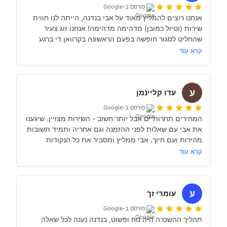
פורסם ב-Google
אנחנו רוצים להמליץ מאוד על אבי בנדנה, הייתה לנו חווית 
שירות (וטיול כמובן) מדהימה מדהימה! אנחנו זוג צעיר 
שהחליט לסגור חופשה בפעם הראשונה בקרוואן די ברגע 
האחרון (נפלאות הקורונה אפשרו לנו את זה, כי משיחה 
קרא עוד
והבנה עם אבי בנדנה ומקריאה באינטרנט הבנו שבד״כ 
התקשרנו והתייעצנו עם מעט מאוד סוכנויות נוספות וברגע 
ע
השיחה הראשון עם אבי בנדנה הרגשנו שאנחנו מדברים עם 
עדו קליינמן
אדם מקצועי, נחמד, קשוב לצרכים שלנו- שמנסה באמת 
פורסם ב-Google
לסגור לנו את החופשה הטובה והמתאימה ביותר עבורנו. הוא 
המחירים תחרותיים אבל יותר חשוב - השירות מצויין. שיגענו 
היה זמין לכל שאלה, לפני ובמהלך השהות שלנו (וכמעט ולא 
את אבי עם שאלות לפני ההזמנה וגם אחריה ותמיד תשובות 
מהירות ועם חיוך. אבי ממליץ ומסביר את כל הנקודות 
של אבי לפני הנסיעה- היו מקצועיים ונתנו מענה מלא לכל 
שקשורות להשכרת הקראוון ותפעולו. מאוד מומלץ. אנחנו 
קרא עוד
כבר מדמיינים את סיבוב הקראוון הבא אצל אבי....
השכרנו את הקרוואן בדורטמונד, בגרמניה- קיבלנו את האוטו 
מתוקתק ונקי, במשרדי חברת קרוואנים נקייה ונעימה, עם 
ע
עומרי זך
פורסם ב-Google
תהליך ההשכרה היה נוח ופשוט, בנדנה נענה לכל שאלה 