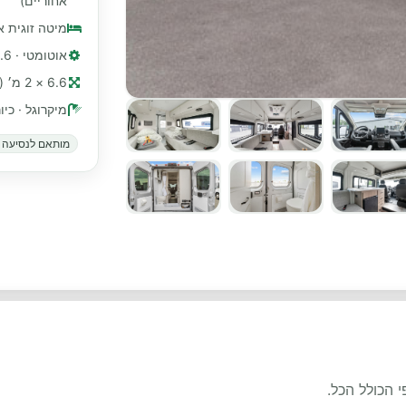
אחוריים)
מיטה זוגית 
אוטומטי · 3.6 ליטר, V6
6.6 × 2 מ׳ (≈ 22 רגל)
מיקרוגל · כי
מותאם לנסיעה ב
 הכולל הכל.