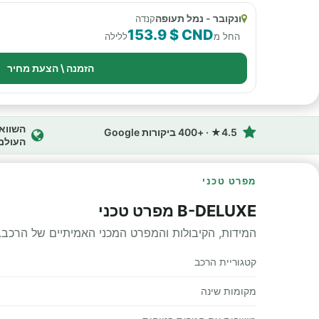
ונקובר - נמל תעופה
קנדה
153.9 $ CND
החל מ
ללילה
הזמנה \ הצעת מחיר
4.5★ · +400 ביקורות Google
העולם
מפרט טכני
B-DELUXE מפרט טכני
המידות, הקיבולות והמפרט המכני האמיתיים של הרכב.
קטגוריית הרכב
מקומות שינה