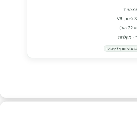
אמצעית
ור · מקלחת
תנאי חורף / קיפאון