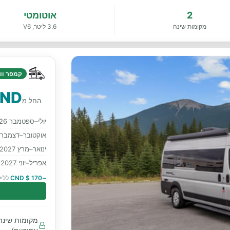
2
אוטומטי
מקומות שינה
3.6 ליטר, V6
קמפר ווא
CND
החל מ
יולי–ספטמבר 2026
אוקטובר–דצמבר 2026
ינואר–מרץ 2027
אפריל–יוני 2027
~170 $ CND
לליל