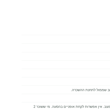
וב שממול לתחנת ההשכרה.
הנוסעים עם אופניים חייבים לשכור מתלה לאופניים. חובה לחבוש קסדה (אין להשכרה). אסור להכניס אופניים לקרוואן בשום מצב. אין אפשרות לקחת אופניים בהסעה. מי ששוכר 2