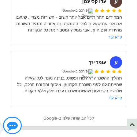
ע
השיחה הראשון עם אבי בנדנה הרגשנו שאנחנו מדברים עם 
עדו קליינמן
אדם מקצועי, נחמד, קשוב לצרכים שלנו- שמנסה באמת 
פורסם ב-Google
לסגור לנו את החופשה הטובה והמתאימה ביותר עבורנו. הוא 
המחירים תחרותיים אבל יותר חשוב - השירות מצויין. שיגענו 
היה זמין לכל שאלה, לפני ובמהלך השהות שלנו (וכמעט ולא 
את אבי עם שאלות לפני ההזמנה וגם אחריה ותמיד תשובות 
מהירות ועם חיוך. אבי ממליץ ומסביר את כל הנקודות 
של אבי לפני הנסיעה- היו מקצועיים ונתנו מענה מלא לכל 
שקשורות להשכרת הקראוון ותפעולו. מאוד מומלץ. אנחנו 
קרא עוד
כבר מדמיינים את סיבוב הקראוון הבא אצל אבי....
השכרנו את הקרוואן בדורטמונד, בגרמניה- קיבלנו את האוטו 
מתוקתק ונקי, במשרדי חברת קרוואנים נקייה ונעימה, עם 
ע
עומרי זך
פורסם ב-Google
תהליך ההשכרה היה נוח ופשוט, בנדנה נענה לכל שאלה 
שהייתה לנו לפני השכרת הקרוואן. איסוף והחזרת הרכב, וכל 
תודה אבי!
מאוד מומלץ לכל מי שרוצה לעשות חופשה בקרוואן.
קרא עוד
לכל הביקורות שלנו ב-Google