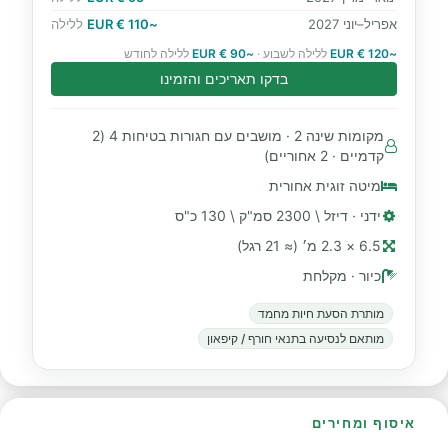
אפריל–יוני 2027
~110 € EUR
ללילה
~120 € EUR
ללילה לשבוע ·
~90 € EUR
ללילה לחודש
בדקו תאריכים והזמינו
מקומות שינה 2 · מושבים עם חגורות בטיחות 4 (2
קדמיים · 2 אחוריים)
מיטה זוגית אחורית
ידני · דיזל \ 2300 סמ"ק \ 130 כ"ס
6.5 × 2.3 מ׳ (≈ 21 רגל)
כיור · מקלחת
מותרת הסעת חיות מחמד
מותאם לנסיעה בתנאי חורף / קיפאון
איסוף ומחירים