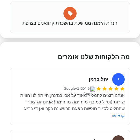
הנחת הזמנה ממושכת בהשכרת קרוואנים בצרפת
מה הלקוחות שלנו אומרים
י
יהל ברמן
פורסם ב-Google
אנחנו רוצים להמליץ מאוד על אבי בנדנה, הייתה לנו חווית 
שירות (וטיול כמובן) מדהימה מדהימה! אנחנו זוג צעיר 
שהחליט לסגור חופשה בפעם הראשונה בקרוואן די ברגע 
האחרון (נפלאות הקורונה אפשרו לנו את זה, כי משיחה 
קרא עוד
והבנה עם אבי בנדנה ומקריאה באינטרנט הבנו שבד״כ 
התקשרנו והתייעצנו עם מעט מאוד סוכנויות נוספות וברגע 