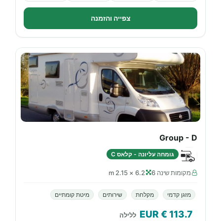
צפייה והזמנה
Group - D
גומחה עליונה - קלאס C
מקומות שינה 6
6.2 × 2.15 m
מזגן קדמי
מקלחת
שירותים
מיטת קומתיים
€ EUR
113.7
ללילה