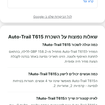
מאוד מומלץ לכל מי שרוצה לעשות חופשה בקרוואן.
קרא עוד
לכל הביקורות שלנו ב-Google
שאלות נפוצות על השכרת Auto-Trail T615
כמה עולה לשכור Auto-Trail T615?
המחיר לAuto-Trail T615 מתחיל מ~158.2 GBP ללילה, בהתאם
לתחנת האיסוף ולעונה. הזינו תאריכי נסיעה באתר בנדנה לקבלת
הצעת מחיר חיה וסופית.
כמה אנשים יכולים לישון בAuto-Trail T615?
הAuto-Trail T615 מאפשר שינה עד 4 אנשים. חגורות בטיחות
לנסיעה - קדמיות: 2, אחוריות: 2.
לאיזו קטגוריה שייך הAuto-Trail T615?