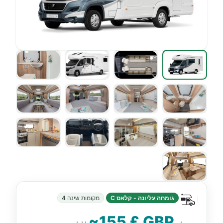
גומחה עליונה - קלאס C
מקומות שינה 4
~155 £ GBP