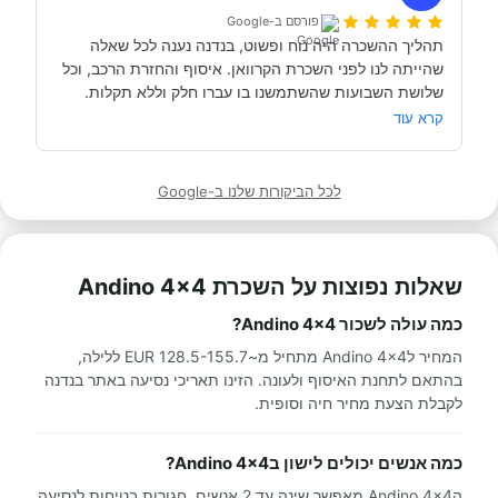
פורסם ב-Google
תהליך ההשכרה היה נוח ופשוט, בנדנה נענה לכל שאלה 
שהייתה לנו לפני השכרת הקרוואן. איסוף והחזרת הרכב, וכל 
תודה אבי!
מאוד מומלץ לכל מי שרוצה לעשות חופשה בקרוואן.
קרא עוד
לכל הביקורות שלנו ב-Google
שאלות נפוצות על השכרת Andino 4x4
כמה עולה לשכור Andino 4x4?
המחיר לAndino 4x4 מתחיל מ~128.5-155.7 EUR ללילה,
בהתאם לתחנת האיסוף ולעונה. הזינו תאריכי נסיעה באתר בנדנה
לקבלת הצעת מחיר חיה וסופית.
כמה אנשים יכולים לישון בAndino 4x4?
הAndino 4x4 מאפשר שינה עד 2 אנשים. חגורות בטיחות לנסיעה