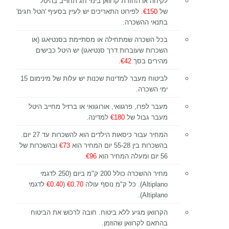
לקיחה או החזרת קרוואן בימי חג תחוייב בהיטל
של
€150
. לפירוט התאריכים יש לעיין בסעיף 'הטל חגים'
בתנאי ההשכרה.
בכל השכרה שמתחילה או מסתיימת בסנטיאגו (או
השכרות שעוברות דרך סנטיאגו) יש היטל כבישים
מהירים בסך
€42
.
לביטוח מעבר למדינות שכנות יש עלות של מינימום 15
ימי השכרה.
מעבר לפרו, פרגוואי, אורוגוואי או ברזיל מחייב היטל
מעבר גבול של
€180
למדינה.
המחיר עבור כיסאות הילדים הוא להשכרות עד 27 יום.
בהשכרות בין 55-28 יום המחיר הוא
€73
ובהשכרות של
56 יום ומעלה המחיר הוא
€96
.
מחיר ההשכרה כולל 200 ק"מ ביום (250 לדגמי
Altiplano). כל ק"מ נוסף עולה
€0.70
(
€0.40
לדגמי
Altiplano).
הקרוואן מגיע ללא ביטוח. חובה לרכוש את הביטוח
בהתאם לקרוואן שהוזמן.