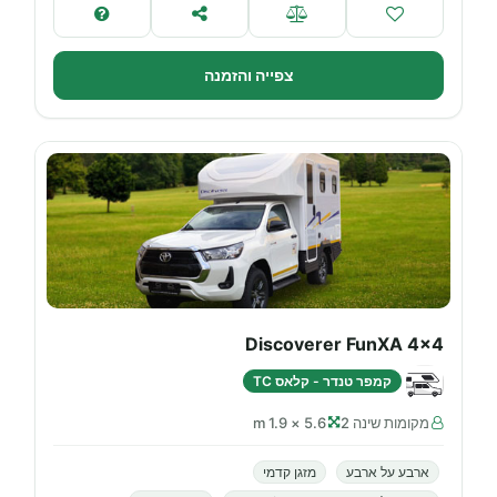
צפייה והזמנה
Discoverer FunXA 4x4
קמפר טנדר - קלאס TC
מקומות שינה 2
5.6 × 1.9 m
ארבע על ארבע
מזגן קדמי