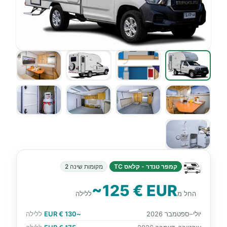
קמפר טנדר - קלאס TC
מקומות שינה 2
~125 € EUR
החל מ
ללילה
יולי–ספטמבר 2026
~130 € EUR
ללילה