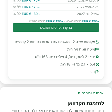
אוקטובר–דצמבר 2026
~175 € EUR
ללילה
ינואר–מרץ 2027
~175 € EUR
ללילה
אפריל–יוני 2027
~130 € EUR
ללילה
~190 € EUR
ללילה לשבוע ·
~130 € EUR
ללילה לחודש
בדקו תאריכים והזמינו
מקומות שינה 2 · מושבים עם חגורות בטיחות 2 קדמיים
מיטה זוגית אחורית
ידני · 2 ליטר, דיזל, 4 צילינדרים, 163 כ"ס
5.4 × 2.1 מ׳ (≈ 18 רגל)
כיור
איסוף ומחירים
להזמנת הקרוואן
בחרו תחנת איסוף לבדיקת תאריכים ולקבלת מחיר סופי