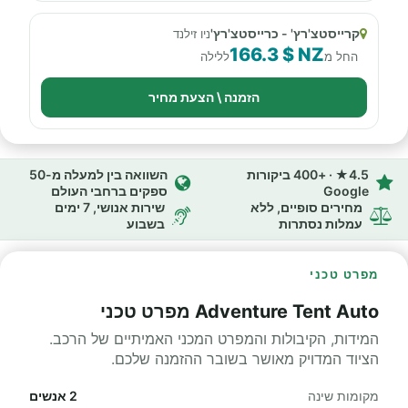
קרייסטצ'רץ' - כרייסטצ'רץ'
ניו זילנד
166.3 $ NZ
החל מ
ללילה
הזמנה \ הצעת מחיר
4.5★ · +400 ביקורות
השוואה בין למעלה מ-50
Google
ספקים ברחבי העולם
מחירים סופיים, ללא
שירות אנושי, 7 ימים
עמלות נסתרות
בשבוע
מפרט טכני
Adventure Tent Auto מפרט טכני
המידות, הקיבולות והמפרט המכני האמיתיים של הרכב.
הציוד המדויק מאושר בשובר ההזמנה שלכם.
מקומות שינה
2 אנשים