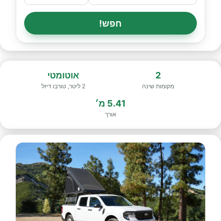
חפש!
2
אוטומטי
מקומות שינה
2 ליטר, טורבו דיזל
5.41 מ׳
אורך