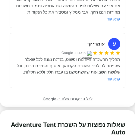
היה זמין לכל שאלה, לפני ובמהלך השהות שלנו (וכמעט ולא 
את אבי עם שאלות לפני ההזמנה וגם אחריה ותמיד תשובות 
מהירות ועם חיוך. אבי ממליץ ומסביר את כל הנקודות 
של אבי לפני הנסיעה- היו מקצועיים ונתנו מענה מלא לכל 
שקשורות להשכרת הקראוון ותפעולו. מאוד מומלץ. אנחנו 
קרא עוד
כבר מדמיינים את סיבוב הקראוון הבא אצל אבי....
השכרנו את הקרוואן בדורטמונד, בגרמניה- קיבלנו את האוטו 
מתוקתק ונקי, במשרדי חברת קרוואנים נקייה ונעימה, עם 
ע
עומרי זך
פורסם ב-Google
תהליך ההשכרה היה נוח ופשוט, בנדנה נענה לכל שאלה 
שהייתה לנו לפני השכרת הקרוואן. איסוף והחזרת הרכב, וכל 
תודה אבי!
מאוד מומלץ לכל מי שרוצה לעשות חופשה בקרוואן.
קרא עוד
לכל הביקורות שלנו ב-Google
שאלות נפוצות על השכרת Adventure Tent
Auto