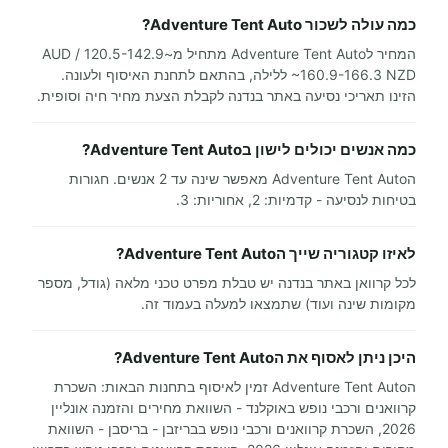
כמה עולה לשכור Adventure Tent Auto?
המחיר לAdventure Tent Auto מתחיל מ~120.5-142.9 AUD /
~160.9-166.3 NZD ללילה, בהתאם לתחנת האיסוף ולעונה.
הזינו תאריכי נסיעה באתר בנדנה לקבלת הצעת מחיר חיה וסופית.
כמה אנשים יכולים לישון בAdventure Tent Auto?
הAdventure Tent Auto מאפשר שינה עד 2 אנשים. חגורות
בטיחות לנסיעה - קדמיות: 2, אחוריות: 3.
לאיזו קטגוריה שייך הAdventure Tent Auto?
לכל קרוואן באתר בנדנה יש טבלת מפרט טכני מלאה (גודל, מספר
מקומות שינה ועוד) שתמצאו למעלה בעמוד זה.
היכן ניתן לאסוף את הAdventure Tent Auto?
הAdventure Tent Auto זמין לאיסוף בתחנות הבאות: השכרת
קרוואנים ורכבי נופש באוקלנד - השוואת מחירים והזמנה אונליין
2026, השכרת קרוואנים ורכבי נופש בבריזבן - בריסבן - השוואת