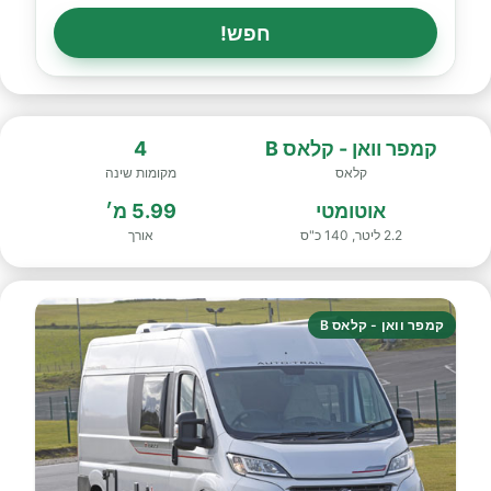
חפש!
קמפר וואן - קלאס B
4
קלאס
מקומות שינה
אוטומטי
5.99 מ׳
2.2 ליטר, 140 כ"ס
אורך
קמפר וואן - קלאס B