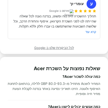
מתוקתק ונקי, במשרדי חברת קרוואנים נקייה ונעימה, עם 
ע
עומרי זך
פורסם ב-Google
תהליך ההשכרה היה נוח ופשוט, בנדנה נענה לכל שאלה 
שהייתה לנו לפני השכרת הקרוואן. איסוף והחזרת הרכב, וכל 
תודה אבי!
מאוד מומלץ לכל מי שרוצה לעשות חופשה בקרוואן.
קרא עוד
לכל הביקורות שלנו ב-Google
שאלות נפוצות על השכרת Acer
כמה עולה לשכור Acer?
המחיר לAcer מתחיל מ~80.0-93.3 GBP ללילה, בהתאם לתחנת
האיסוף ולעונה. הזינו תאריכי נסיעה באתר בנדנה לקבלת הצעת
מחיר חיה וסופית.
כמה אנשים יכולים לישון בAcer?