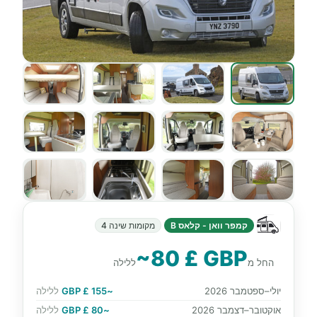
קמפר וואן - קלאס B
מקומות שינה 4
~80 £ GBP
החל מ
ללילה
יולי–ספטמבר 2026
~155 £ GBP
ללילה
אוקטובר–דצמבר 2026
~80 £ GBP
ללילה