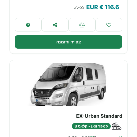
€ EUR
116.6
ללילה
צפייה והזמנה
EX-Urban Standard
קמפר וואן - קלאס B