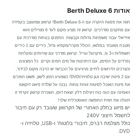
אודות 6 Berth Deluxe
חווה את פסגת היוקרה עם ה-6 Berth Deluxe! קרוואן שמעוצב בקפידה
עם מתקנים מודרניים. קרוואן זה מציע מקום לעד 6 מטיילים והוא
אידיאלי עבור משפחות גדולות וקבוצות. התפנקו בנוחות מודרנית עם
מטבח מאובזר במלואו, הכולל מקרר/מקפיא גדול, כיריים עם 1 כיריים
חשמליות ו-3 גז, מיקרוגל וגריל. קרוואן מודרני עם שירותים ומקלחת
נפרדים על הסיפון, עם היתרונות של מים חמים וקרים. כל המצעים
והצרכים הדרושים לחיים מרגיעים על הכביש! יש הרבה מקום לבידור,
עם 2 פינות ישיבה ונגן טלוויזיה/DVD! כשמגיע הזמן לישון, פשוט הופכים
את פינות האוכל למיטות זוגיות נוחות. נבנה על שלדת פיאט דוקאטו
האמינה עם הגה כוח ויעילות דלק יוצאת דופן, השכרת קרוואן יוקרתי זו
תעלה את חווית החופשה האוסטרלית שלך!
יש מיזוג בחלק האחורי של הקרוואן שעובד רק עם חיבור
לחשמל חיצוני 240V
כולל מצלמת רברס, חיבורי בלוטות' ו-USB, טלויזיה ו-
DVD.