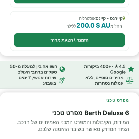
קיירנס - קיינס
אוסטרליה
200.0 $ AU
החל מ
ללילה
הזמנה \ הצעת מחיר
4.5★ · +400 ביקורות
השוואה בין למעלה מ-50
Google
ספקים ברחבי העולם
מחירים סופיים, ללא
שירות אנושי, 7 ימים
עמלות נסתרות
בשבוע
מפרט טכני
6 Berth Deluxe מפרט טכני
המידות, הקיבולות והמפרט המכני האמיתיים של הרכב.
הציוד המדויק מאושר בשובר ההזמנה שלכם.