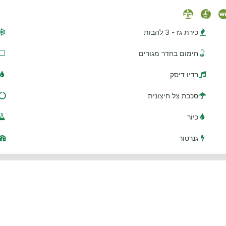
כירת גז - 3 להבות
חימום בחדר מגורים
רדיו דיסק
סככת צל חיצונית
כיור
גנרטור