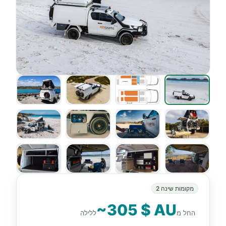
מקומות שינה 2
~305 $ AU
החל מ
ללילה