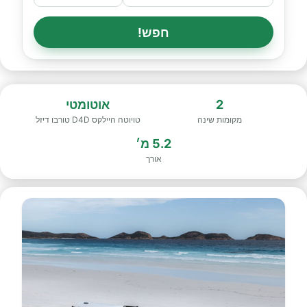
חפש!
2
אוטומטי
מקומות שינה
טויוטה היילקס D4D טורבו דיזל
5.2 מ׳
אורך