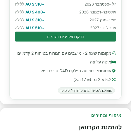
יולי–ספטמבר 2026
~510 $ AU
ללילה
אוקטובר–דצמבר 2026
~400 $ AU
ללילה
ינואר–מרץ 2027
~310 $ AU
ללילה
אפריל–יוני 2027
~510 $ AU
ללילה
בדקו תאריכים והזמינו
מקומות שינה 2 · מושבים עם חגורות בטיחות 2 קדמיים
מיטה עליונה
אוטומטי · טויוטה היילקס D4D טורבו דיזל
5.2 × 2 מ׳ (≈ 17 רגל)
מותאם לנסיעה בתנאי חורף / קיפאון
איסוף ומחירים
להזמנת הקרוואן