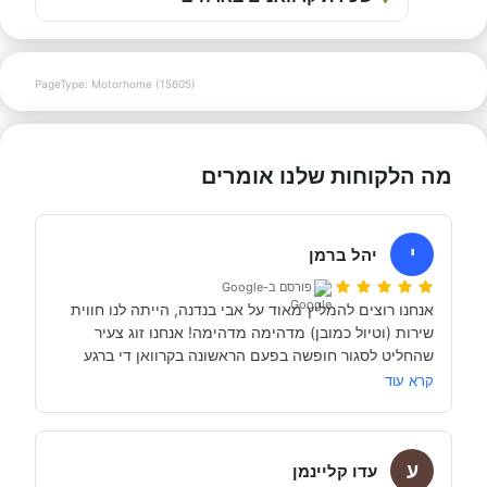
PageType: Motorhome (15605)
מה הלקוחות שלנו אומרים
י
יהל ברמן
פורסם ב-Google
אנחנו רוצים להמליץ מאוד על אבי בנדנה, הייתה לנו חווית 
שירות (וטיול כמובן) מדהימה מדהימה! אנחנו זוג צעיר 
שהחליט לסגור חופשה בפעם הראשונה בקרוואן די ברגע 
האחרון (נפלאות הקורונה אפשרו לנו את זה, כי משיחה 
קרא עוד
והבנה עם אבי בנדנה ומקריאה באינטרנט הבנו שבד״כ 
התקשרנו והתייעצנו עם מעט מאוד סוכנויות נוספות וברגע 
ע
השיחה הראשון עם אבי בנדנה הרגשנו שאנחנו מדברים עם 
עדו קליינמן