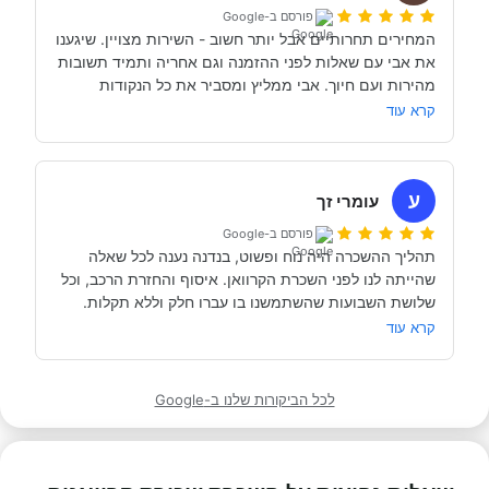
אדם מקצועי, נחמד, קשוב לצרכים שלנו- שמנסה באמת 
פורסם ב-Google
לסגור לנו את החופשה הטובה והמתאימה ביותר עבורנו. הוא 
המחירים תחרותיים אבל יותר חשוב - השירות מצויין. שיגענו 
היה זמין לכל שאלה, לפני ובמהלך השהות שלנו (וכמעט ולא 
את אבי עם שאלות לפני ההזמנה וגם אחריה ותמיד תשובות 
מהירות ועם חיוך. אבי ממליץ ומסביר את כל הנקודות 
של אבי לפני הנסיעה- היו מקצועיים ונתנו מענה מלא לכל 
שקשורות להשכרת הקראוון ותפעולו. מאוד מומלץ. אנחנו 
קרא עוד
כבר מדמיינים את סיבוב הקראוון הבא אצל אבי....
השכרנו את הקרוואן בדורטמונד, בגרמניה- קיבלנו את האוטו 
מתוקתק ונקי, במשרדי חברת קרוואנים נקייה ונעימה, עם 
ע
עומרי זך
פורסם ב-Google
תהליך ההשכרה היה נוח ופשוט, בנדנה נענה לכל שאלה 
שהייתה לנו לפני השכרת הקרוואן. איסוף והחזרת הרכב, וכל 
תודה אבי!
מאוד מומלץ לכל מי שרוצה לעשות חופשה בקרוואן.
קרא עוד
לכל הביקורות שלנו ב-Google