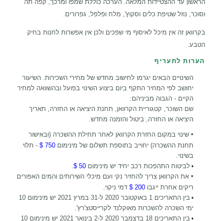
הראשון עד ההצטיידות המלאה. הערכה כוללת שמפו ומרכך, קפה תה
וסוכר, נוזל שטיפת כלים וסקוץ', מלח ופלפל, גפרורים.
בקרוואן זה אין מיכל לאיסוף מי שפכים ולכן אין אפשרות לחנות בחיק
הטבע.
הערות לתעריף
השינויים הבאים יגרמו לחישוב מחדש של מחירי השכירות. השיעור
יחושב לפי המחיר התקף ביום ביצוע השינוי בפועל ובהשוואה למחיר
הקיים - הגבוה מביניהם:
שם השוכר, קטגוריית הקרוואן, תחנת היציאה או החזרה, תאריך
היציאה או החזרה, ביטול והזמנה מחדש.
•
שינוי במקום החזרת הקרוואן לאחר תחילת ההשכרה (ובאישור
תחנת ההשכרה) יחוייב בתוספת תשלום של מינימום
750 $
- תלוי
בשינוי.
לביטוח התהפכות רכב יחיד יש מינימום
50 $
.
•
•
את הקרוואן צריך להחזיר נקי ועם מיכלי השירותים והמים האפורים
ריקים אחרת ייגבו
200 $
דמי ניקוי.
בין התאריכים 1 באוקטובר 2020 ל-31 במרץ 2021 יש מינימום 10
•
ימי השכרה להשכרות מאוקלנד לקרייסטצ'רץ'.
בין התאריכים 18 בדצמבר 2020 ל-2 בינואר 2021 יש מינימום 10
•