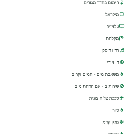
חימום בחדר מגורים
מיקרוגל
טלויזיה
מקלחת
רדיו דיסק
די וי די
משאבת מים - חמים וקרים
שירותים - עם הדחת מים
סככת צל חיצונית
כיור
מזגן קדמי
גנרטור