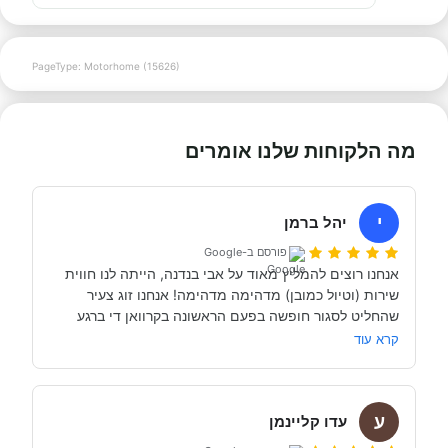
PageType: Motorhome (15626)
מה הלקוחות שלנו אומרים
י
יהל ברמן
פורסם ב-Google
אנחנו רוצים להמליץ מאוד על אבי בנדנה, הייתה לנו חווית 
שירות (וטיול כמובן) מדהימה מדהימה! אנחנו זוג צעיר 
שהחליט לסגור חופשה בפעם הראשונה בקרוואן די ברגע 
האחרון (נפלאות הקורונה אפשרו לנו את זה, כי משיחה 
קרא עוד
והבנה עם אבי בנדנה ומקריאה באינטרנט הבנו שבד״כ 
התקשרנו והתייעצנו עם מעט מאוד סוכנויות נוספות וברגע 
ע
השיחה הראשון עם אבי בנדנה הרגשנו שאנחנו מדברים עם 
עדו קליינמן
אדם מקצועי, נחמד, קשוב לצרכים שלנו- שמנסה באמת 