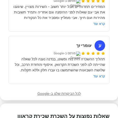
פורסם ב-Google
לסגור לנו את החופשה הטובה והמתאימה ביותר עבורנו. הוא 
המחירים תחרותיים אבל יותר חשוב - השירות מצויין. שיגענו 
היה זמין לכל שאלה, לפני ובמהלך השהות שלנו (וכמעט ולא 
את אבי עם שאלות לפני ההזמנה וגם אחריה ותמיד תשובות 
מהירות ועם חיוך. אבי ממליץ ומסביר את כל הנקודות 
של אבי לפני הנסיעה- היו מקצועיים ונתנו מענה מלא לכל 
שקשורות להשכרת הקראוון ותפעולו. מאוד מומלץ. אנחנו 
קרא עוד
כבר מדמיינים את סיבוב הקראוון הבא אצל אבי....
השכרנו את הקרוואן בדורטמונד, בגרמניה- קיבלנו את האוטו 
מתוקתק ונקי, במשרדי חברת קרוואנים נקייה ונעימה, עם 
ע
עומרי זך
פורסם ב-Google
תהליך ההשכרה היה נוח ופשוט, בנדנה נענה לכל שאלה 
שהייתה לנו לפני השכרת הקרוואן. איסוף והחזרת הרכב, וכל 
תודה אבי!
מאוד מומלץ לכל מי שרוצה לעשות חופשה בקרוואן.
קרא עוד
לכל הביקורות שלנו ב-Google
שאלות נפוצות על השכרת שכירת קראוון