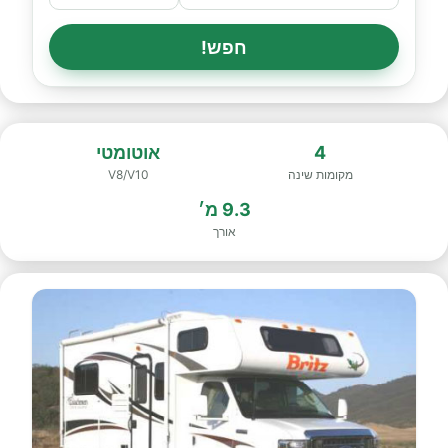
חפש!
4
אוטומטי
מקומות שינה
V8/V10
9.3 מ׳
אורך