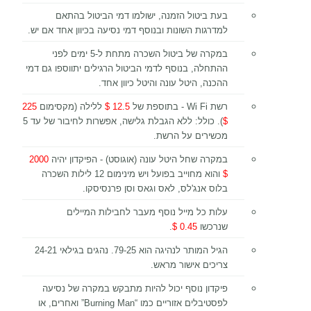
בעת ביטול הזמנה, ישולמו דמי הביטול בהתאם
למדרגות השונות ובנוסף דמי נסיעה בכיוון אחד אם יש.
במקרה של ביטול השכרה מתחת ל-5 ימים לפני
ההתחלה, בנוסף לדמי הביטול הרגילים יתווספו גם דמי
ההכנה, היטל עונה והיטל כיוון אחד.
רשת Wi Fi - בתוספת של
12.5 $
ללילה (מקסימום
225
$
). כולל: ללא הגבלת גלישה, אפשרות לחיבור של עד 5
מכשירים על הרשת.
במקרה שחל היטל עונה (אוגוסט) - הפיקדון יהיה
2000
$
והוא מחוייב בפועל ויש מינימום 12 לילות השכרה
בלוס אנג'לס, לאס וגאס וסן פרנסיסקו.
עלות כל מייל נוסף מעבר לחבילות המיילים
שנרכשו
0.45 $
.
הגיל המותר לנהיגה הוא 79-25. נהגים בגילאי 24-21
צריכים אישור מראש.
פיקדון נוסף יכול להיות מתבקש במקרה של נסיעה
לפסטיבלים אזוריים כמו “Burning Man” ואחרים, או