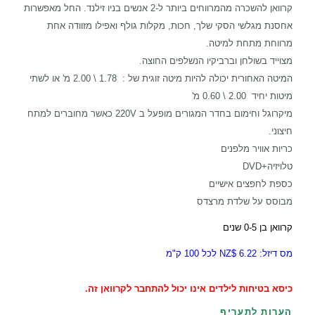
קרוואן להשכרה מהמרווחים ביותר ל-2 אנשים בניו זילנד. החל מאפשרות
אחסנת מגלשי הסקי שלך, חכות, מקלות גולף ואפילו מזוודה אחת
מרווחת מתחת למיטה.
מצוייד בשולחן וברביקיו הנשלפים החוצה.
המיטה האחורית יכולה להיות מיטה זוגית של : 1.78 \ 2.00 מ' או לשתי
מיטות יחיד 2.00 \ 0.60 מ'
מיקרוגל וחימום בחדר המגורים מופעל ב 220V כאשר מחוברים למתח
חיצוני.
כריות אוויר מלפנים
טלויזיה+DVD
כספת לחפצים אישיים
מבוסס על שלדת מרצדס
קרוואן בן 0-5 שנים
מס דיזל: 6.22 $NZ לכל 100 ק"מ
כיסא בטיחות לילדים אינו יכול להתחבר לקרוואן זה.
הערות לתעריף