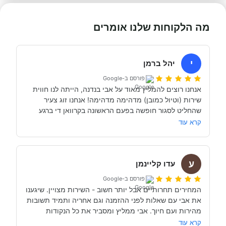
מה הלקוחות שלנו אומרים
י
יהל ברמן
פורסם ב-Google
אנחנו רוצים להמליץ מאוד על אבי בנדנה, הייתה לנו חווית 
שירות (וטיול כמובן) מדהימה מדהימה! אנחנו זוג צעיר 
שהחליט לסגור חופשה בפעם הראשונה בקרוואן די ברגע 
האחרון (נפלאות הקורונה אפשרו לנו את זה, כי משיחה 
קרא עוד
והבנה עם אבי בנדנה ומקריאה באינטרנט הבנו שבד״כ 
התקשרנו והתייעצנו עם מעט מאוד סוכנויות נוספות וברגע 
ע
השיחה הראשון עם אבי בנדנה הרגשנו שאנחנו מדברים עם 
עדו קליינמן
אדם מקצועי, נחמד, קשוב לצרכים שלנו- שמנסה באמת 
פורסם ב-Google
לסגור לנו את החופשה הטובה והמתאימה ביותר עבורנו. הוא 
המחירים תחרותיים אבל יותר חשוב - השירות מצויין. שיגענו 
היה זמין לכל שאלה, לפני ובמהלך השהות שלנו (וכמעט ולא 
את אבי עם שאלות לפני ההזמנה וגם אחריה ותמיד תשובות 
מהירות ועם חיוך. אבי ממליץ ומסביר את כל הנקודות 
של אבי לפני הנסיעה- היו מקצועיים ונתנו מענה מלא לכל 
שקשורות להשכרת הקראוון ותפעולו. מאוד מומלץ. אנחנו 
קרא עוד