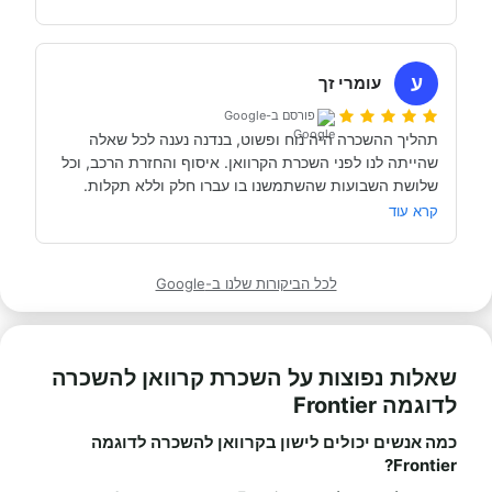
כבר מדמיינים את סיבוב הקראוון הבא אצל אבי....
השכרנו את הקרוואן בדורטמונד, בגרמניה- קיבלנו את האוטו 
מתוקתק ונקי, במשרדי חברת קרוואנים נקייה ונעימה, עם 
ע
עומרי זך
פורסם ב-Google
תהליך ההשכרה היה נוח ופשוט, בנדנה נענה לכל שאלה 
שהייתה לנו לפני השכרת הקרוואן. איסוף והחזרת הרכב, וכל 
תודה אבי!
מאוד מומלץ לכל מי שרוצה לעשות חופשה בקרוואן.
קרא עוד
לכל הביקורות שלנו ב-Google
שאלות נפוצות על השכרת קרוואן להשכרה
לדוגמה Frontier
כמה אנשים יכולים לישון בקרוואן להשכרה לדוגמה
Frontier?