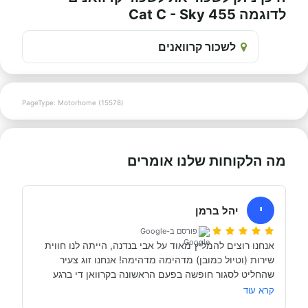
לדוגמה Cat C - Sky 455
לשכור קרוואנים
PageType: Motorhome (15578)
מה הלקוחות שלנו אומרים
י
יהל ברמן
פורסם ב-Google
אנחנו רוצים להמליץ מאוד על אבי בנדנה, הייתה לנו חווית 
שירות (וטיול כמובן) מדהימה מדהימה! אנחנו זוג צעיר 
שהחליט לסגור חופשה בפעם הראשונה בקרוואן די ברגע 
האחרון (נפלאות הקורונה אפשרו לנו את זה, כי משיחה 
קרא עוד
והבנה עם אבי בנדנה ומקריאה באינטרנט הבנו שבד״כ 