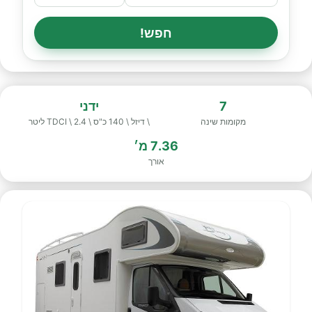
חפש!
7
ידני
מקומות שינה
\ דיזל \ 140 כ"ס \ TDCI \ 2.4 ליטר
7.36 מ׳
אורך