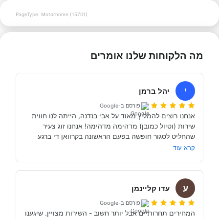
PageType: Motorhome (15701)
מה הלקוחות שלנו אומרים
י
יהל ברמן
פורסם ב-Google
אנחנו רוצים להמליץ מאוד על אבי בנדנה, הייתה לנו חווית 
שירות (וטיול כמובן) מדהימה מדהימה! אנחנו זוג צעיר 
שהחליט לסגור חופשה בפעם הראשונה בקרוואן די ברגע 
האחרון (נפלאות הקורונה אפשרו לנו את זה, כי משיחה 
קרא עוד
והבנה עם אבי בנדנה ומקריאה באינטרנט הבנו שבד״כ 
התקשרנו והתייעצנו עם מעט מאוד סוכנויות נוספות וברגע 
ע
השיחה הראשון עם אבי בנדנה הרגשנו שאנחנו מדברים עם 
עדו קליינמן
אדם מקצועי, נחמד, קשוב לצרכים שלנו- שמנסה באמת 
פורסם ב-Google
לסגור לנו את החופשה הטובה והמתאימה ביותר עבורנו. הוא 
המחירים תחרותיים אבל יותר חשוב - השירות מצויין. שיגענו 
היה זמין לכל שאלה, לפני ובמהלך השהות שלנו (וכמעט ולא 