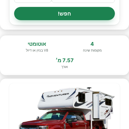
חפש!
4
אוטומטי
מקומות שינה
V8 בנזין או דיזל
7.57 מ׳
אורך