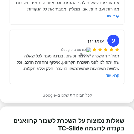
את אבי עם שאלות לפני ההזמנה וגם אחריה ותמיד תשובות 
מהירות ועם חיוך. אבי ממליץ ומסביר את כל הנקודות 
של אבי לפני הנסיעה- היו מקצועיים ונתנו מענה מלא לכל 
שקשורות להשכרת הקראוון ותפעולו. מאוד מומלץ. אנחנו 
קרא עוד
כבר מדמיינים את סיבוב הקראוון הבא אצל אבי....
השכרנו את הקרוואן בדורטמונד, בגרמניה- קיבלנו את האוטו 
מתוקתק ונקי, במשרדי חברת קרוואנים נקייה ונעימה, עם 
ע
עומרי זך
פורסם ב-Google
תהליך ההשכרה היה נוח ופשוט, בנדנה נענה לכל שאלה 
שהייתה לנו לפני השכרת הקרוואן. איסוף והחזרת הרכב, וכל 
תודה אבי!
מאוד מומלץ לכל מי שרוצה לעשות חופשה בקרוואן.
קרא עוד
לכל הביקורות שלנו ב-Google
שאלות נפוצות על השכרת לשכור קרוואנים
בקנדה לדוגמה TC-Slide