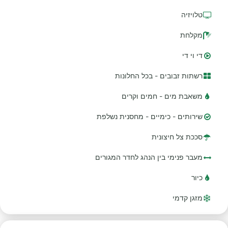
טלויזיה
מקלחת
די וי די
רשתות זבובים - בכל החלונות
משאבת מים - חמים וקרים
שירותים - כימיים - מחסנית נשלפת
סככת צל חיצונית
מעבר פנימי בין הנהג לחדר המגורים
כיור
מזגן קדמי