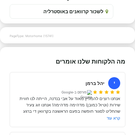
לשכור קרוואנים באוסטרליה
PageType: Motorhome (15741)
מה הלקוחות שלנו אומרים
י
יהל ברמן
פורסם ב-Google
אנחנו רוצים להמליץ מאוד על אבי בנדנה, הייתה לנו חווית 
שירות (וטיול כמובן) מדהימה מדהימה! אנחנו זוג צעיר 
שהחליט לסגור חופשה בפעם הראשונה בקרוואן די ברגע 
האחרון (נפלאות הקורונה אפשרו לנו את זה, כי משיחה 
קרא עוד
והבנה עם אבי בנדנה ומקריאה באינטרנט הבנו שבד״כ 