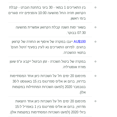
בין התאריכים 1 במאי - 30 ביוני בתחנת הוברט - קבלת
הקרוואן תהיה החל מהשעה 10:00
והסניפים יהיו סגורים
בימי ראשון.
בשאר ימות השנה קבלת הקרוואן אפשרית מהשעה
07:30 בבוקר.
AU$100
ייגבו במקרה של איסוף או החזרה של קרוואן
בחגים. לפירוט התאריכים נא לעיין בסעיף 'היטל חגים'
בתנאי ההשכרה.
במקרה של ביטול השכרה - זמן הביטול ייקבע ע"פ שעון
מזרח אוסטרליה.
מינימום 20 ימים חל על השכרות כיוון אחד המסתיימות
בדרווין, ברום או אליס ספרינגס בין 15 באוגוסט ל-30
בנובמבר 2020 (למעט השכרות המתחילות במקומות
אלו).
מינימום 20 ימים חל על השכרות כיוון אחד היוצאות
מדרווין, ברום או אליס ספרינגס בין 1 באפריל ל-15
ביולי 2020 (למעט השכרות המסתיימות במקומות אלו).