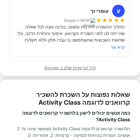
השכרנו את הקרוואן בדורטמונד, בגרמניה- קיבלנו את האוטו 
מתוקתק ונקי, במשרדי חברת קרוואנים נקייה ונעימה, עם 
ע
עומרי זך
פורסם ב-Google
תהליך ההשכרה היה נוח ופשוט, בנדנה נענה לכל שאלה 
שהייתה לנו לפני השכרת הקרוואן. איסוף והחזרת הרכב, וכל 
תודה אבי!
מאוד מומלץ לכל מי שרוצה לעשות חופשה בקרוואן.
קרא עוד
לכל הביקורות שלנו ב-Google
שאלות נפוצות על השכרת להשכיר
קרוואנים לדוגמה Activity Class
כמה אנשים יכולים לישון בלהשכיר קרוואנים לדוגמה
Activity Class?
הלהשכיר קרוואנים לדוגמה Activity Class מאפשר שינה עד 2
אנשים. חגורות בטיחות לנסיעה - קדמיות: 2, אחוריות: 0.