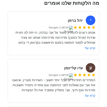
מה הלקוחות שלנו אומרים
י
יהל ברמן
פורסם ב-Google
אנחנו רוצים להמליץ מאוד על אבי בנדנה, הייתה לנו חווית 
שירות (וטיול כמובן) מדהימה מדהימה! אנחנו זוג צעיר 
שהחליט לסגור חופשה בפעם הראשונה בקרוואן די ברגע 
האחרון (נפלאות הקורונה אפשרו לנו את זה, כי משיחה 
קרא עוד
והבנה עם אבי בנדנה ומקריאה באינטרנט הבנו שבד״כ 
התקשרנו והתייעצנו עם מעט מאוד סוכנויות נוספות וברגע 
ע
השיחה הראשון עם אבי בנדנה הרגשנו שאנחנו מדברים עם 
עדו קליינמן
אדם מקצועי, נחמד, קשוב לצרכים שלנו- שמנסה באמת 
פורסם ב-Google
לסגור לנו את החופשה הטובה והמתאימה ביותר עבורנו. הוא 
המחירים תחרותיים אבל יותר חשוב - השירות מצויין. שיגענו 
היה זמין לכל שאלה, לפני ובמהלך השהות שלנו (וכמעט ולא 
את אבי עם שאלות לפני ההזמנה וגם אחריה ותמיד תשובות 
מהירות ועם חיוך. אבי ממליץ ומסביר את כל הנקודות 
של אבי לפני הנסיעה- היו מקצועיים ונתנו מענה מלא לכל 
שקשורות להשכרת הקראוון ותפעולו. מאוד מומלץ. אנחנו 
קרא עוד
כבר מדמיינים את סיבוב הקראוון הבא אצל אבי....