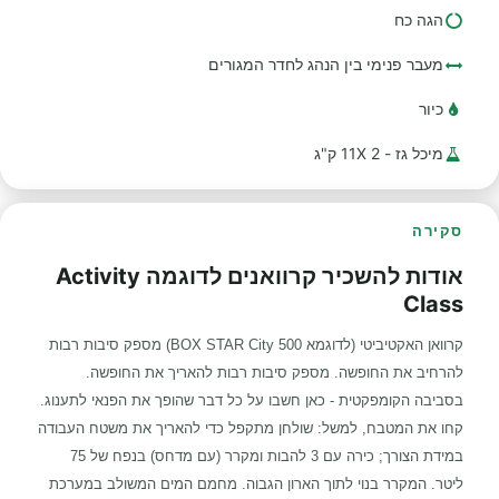
הגה כח
מעבר פנימי בין הנהג לחדר המגורים
כיור
מיכל גז - 2 11X ק"ג
סקירה
אודות להשכיר קרוואנים לדוגמה Activity
Class
קרוואן האקטיביטי (לדוגמא
BOX STAR City 500
) מספק סיבות רבות
להרחיב את החופשה. מספק סיבות רבות להאריך את החופשה.
בסביבה הקומפקטית - כאן חשבו על כל דבר שהופך את הפנאי לתענוג.
קחו את המטבח, למשל: שולחן מתקפל כדי להאריך את משטח העבודה
במידת הצורך; כירה עם 3 להבות ומקרר (עם מדחס) בנפח של 75
ליטר. המקרר בנוי לתוך הארון הגבוה. מחמם המים המשולב במערכת