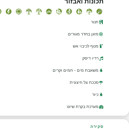
תכונות ואבזור
תנור
מזגן בחדר מגורים
מטף לכיבוי אש
רדיו דיסק
משאבת מים - חמים וקרים
סככת צל חיצונית
כיור
מערכת בקרת שיוט
סקירה