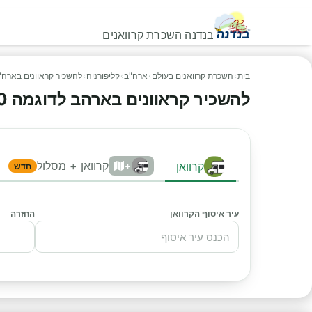
בנדנה השכרת קרוואנים
בית
›
השכרת קרוואנים בעולם
›
ארה"ב
›
קליפורניה
›
להשכיר קראוונים בארה"
להשכיר קראוונים בארהב לדוגמה R 28-30
קרוואן + מסלול
קרוואן
+
חדש
עיר איסוף הקרוואן
החזרה