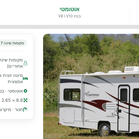
אוטומטי
בנזין V8 \ V10
מקומות שינה 7
אחוריים)
מיטה זוגית א
אמצעית
אוטומטי · בנזין  V10
8.8 × 2.65 מ׳ (≈ 29 רגל)
תנור · מיקרוג