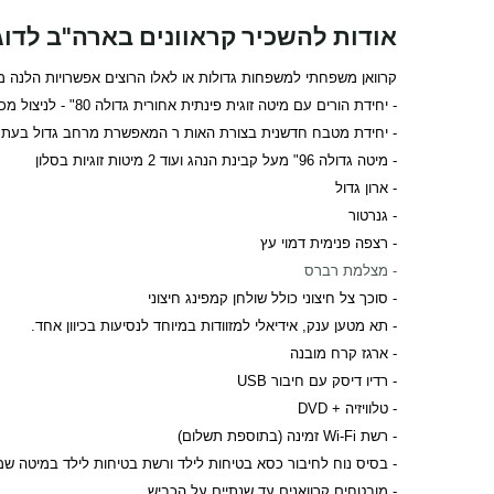
אודות להשכיר קראוונים בארה"ב לדוגמה -30
קרוואן משפחתי למשפחות גדולות או לאלו הרוצים אפשרויות הלנה מג
- יחידת הורים עם מיטה זוגית פינתית אחורית גדולה 80" - לניצול מכסימלי של המרחב (מאפריל 2019 המיטה תהיה במרכז - בסגנון "אי" שניתן ללכת משני צידיה)
- יחידת מטבח חדשנית בצורת האות ר המאפשרת מרחב גדול בעת ה
- מיטה גדולה 96" מעל קבינת הנהג ועוד 2 מיטות זוגיות בסלון
- ארון גדול
- גנרטור
- רצפה פנימית דמוי עץ
- מצלמת רברס
- סוכך צל חיצוני כולל שולחן קמפינג חיצוני
- תא מטען ענק, אידיאלי למזוודות במיוחד לנסיעות בכיוון אחד.
- ארגז קרח מובנה
- רדיו דיסק עם חיבור USB
- טלוויזיה + DVD
- רשת Wi-Fi זמינה (בתוספת תשלום)
- בסיס נוח לחיבור כסא בטיחות לילד ורשת בטיחות לילד במיטה ש
- מובטחים קרוואנים עד שנתיים על הכביש